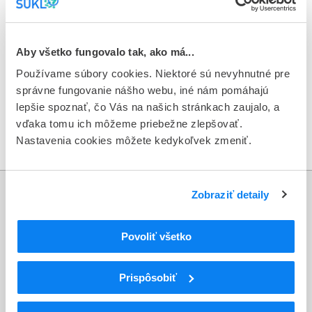
Dokumenty na stiahnutie
file_present
Priloha_c._3._ku_MP_105-
Aby všetko fungovalo tak, ako má...
2024_Prevadzkovy_poriadok_lekarne_pre_miesto_vyhrad
Používame súbory cookies. Niektoré sú nevyhnutné pre
ene_na_zhromazdovanie_nebezpecneho_odpadu__kat._c
správne fungovanie nášho webu, iné nám pomáhajú
._200131_cytotoxicke_a_cytostaticke_latky_.docx
lepšie spoznať, čo Vás na našich stránkach zaujalo, a
download
Stiahnuť dokument
vďaka tomu ich môžeme priebežne zlepšovať.
Nastavenia cookies môžete kedykoľvek zmeniť.
Zobraziť detaily
Informácie
Povoliť všetko
Aktuality
Dotazník spokojnosti zákazníka
Prispôsobiť
Sťažnosti a petície