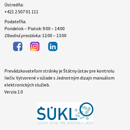
Ústredňa:
+421 2 507 01 111
Podateľňa:
Pondelok – Piatok: 9:00 – 14:00
Obedná prestávka:
12:00 – 13:00
Prevádzkovateľom stránky je Štátny ústav pre kontrolu
Items
liečiv. Vytvorené v súlade s Jednotným dizajn manuálom
elektronických služieb.
Verzia 1.0