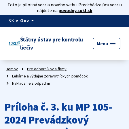
Toto je pilotná verzia nového webu. Predchádzajúcu verziu
nájdete na
povodny.sukl.sk
arrow_drop_down
SK
e-Gov
Štátny ústav pre kontrolu
menu
Menu
liečiv
Domov
Pre odborníkov a firmy
Lekárne a výdajne zdravotníckych pomôcok
Nakladanie s odpadmi
Príloha č. 3. ku MP 105-
2024 Prevádzkový