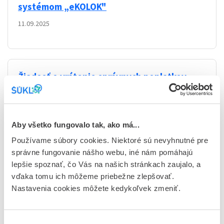
systémom „eKOLOK"
11.09.2025
Žiadosť o vrátenie správnych poplatkov
03.09.2024
Aby všetko fungovalo tak, ako má...
Používame súbory cookies. Niektoré sú nevyhnutné pre
Správne poplatky - ukončenie úhrady
správne fungovanie nášho webu, iné nám pomáhajú
správnych poplatkov cez aplikáciu eVAR k
lepšie spoznať, čo Vás na našich stránkach zaujalo, a
31. 08. 2024
vďaka tomu ich môžeme priebežne zlepšovať.
Nastavenia cookies môžete kedykoľvek zmeniť.
28.02.2023
—
Nezaradené