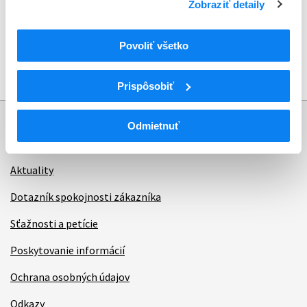
Zobraziť detaily
Sadzobník výkonov a služieb
Povoliť všetko
28.02.2023
Prispôsobiť
Odmietnuť
Informácie
Aktuality
Dotazník spokojnosti zákazníka
Sťažnosti a petície
Poskytovanie informácií
Ochrana osobných údajov
Odkazy