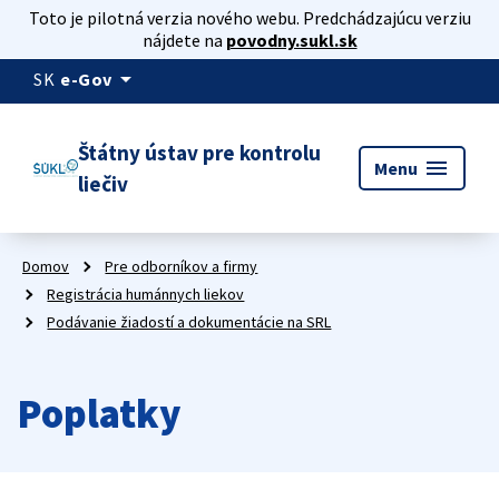
Toto je pilotná verzia nového webu. Predchádzajúcu verziu
nájdete na
povodny.sukl.sk
arrow_drop_down
SK
e-Gov
Štátny ústav pre kontrolu
menu
Menu
liečiv
Domov
Pre odborníkov a firmy
Registrácia humánnych liekov
Podávanie žiadostí a dokumentácie na SRL
Poplatky