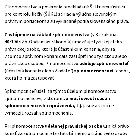
Plnomocenstvo a poverenie predkladané Štátnemu ústavu
pre kontrolu liečiv (ŠÚKL) sa riadia výlučne slovenským
právnym poriadkom a sú vykladané podľa slovenského práva.
Zastúpenie na základe plnomocenstva
(§ 31 zákona č.
40/1964 Zb. Občiansky zákonník) umožňuje fyzickej alebo
právnickej osobe, ktorá je účastníkom konania, aby sa
v tomto správnom konaní dala zastúpiť inou fyzickou alebo
právnickou osobou. Plnomocenstvo
udeľuje splnomocniteľ
(účastník konania alebo žiadateľ)
splnomocnencovi
(osobe,
ktorá ho má zastupovať).
Splnomocniteľ udelí za týmto účelom plnomocenstvo
splnomocnencovi, v ktorom
sa musí uviesť rozsah
splnomocnencovho oprávnenia, t.j.
jasne a stručne
vymedziť rozsah splnomocnenia
.
Pri plnomocenstve
udelenej právnickej osobe
vzniká právo
konať za splnomocniteľa štatutárnemu orgánu tejto osoby