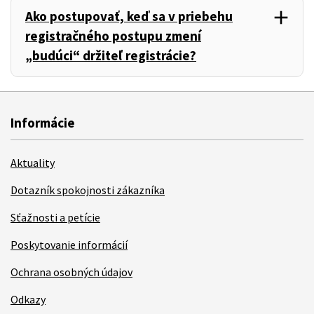
add
Ako postupovať, keď sa v priebehu
,
registračného postupu zmení
„budúci“ držiteľ registrácie?
Informácie
Aktuality
Dotazník spokojnosti zákazníka
Sťažnosti a petície
Poskytovanie informácií
Ochrana osobných údajov
Odkazy