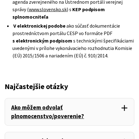
agenda zverejneného na Ústrednom portáli verejnej
správy
(www.slovensko.sk
) s
KEP podpisom
splnomocniteľa
V elektronickej podobe
ako súčasť dokumentácie
prostredníctvom portálu CESP vo formáte PDF
s elektronickým podpisom
s technickými špecifikáciami
uvedenými v prílohe vykonávacieho rozhodnutia Komisie
(EÚ) 2015/1506 a nariadením (EÚ) č. 910/2014.
Najčastejšie otázky
add
Ako môžem odvolať
,
plnomocenstvo/poverenie?