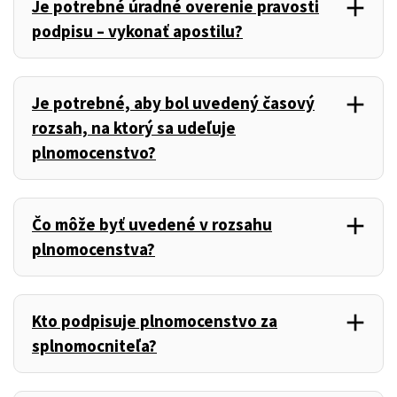
add
Je potrebné úradné overenie pravosti
,
podpisu – vykonať apostilu?
add
Je potrebné, aby bol uvedený časový
,
rozsah, na ktorý sa udeľuje
plnomocenstvo?
add
Čo môže byť uvedené v rozsahu
,
plnomocenstva?
add
Kto podpisuje plnomocenstvo za
,
splnomocniteľa?