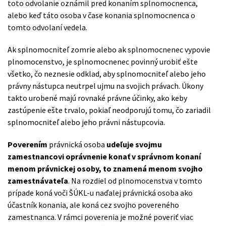
toto odvolanie oznámil pred konaním splnomocnenca,
alebo keď táto osoba v čase konania splnomocnenca o
tomto odvolaní vedela.
Ak splnomocniteľ zomrie alebo ak splnomocnenec vypovie
plnomocenstvo, je splnomocnenec povinný urobiť ešte
všetko, čo neznesie odklad, aby splnomocniteľ alebo jeho
právny nástupca neutrpel ujmu na svojich právach. Úkony
takto urobené majú rovnaké právne účinky, ako keby
zastúpenie ešte trvalo, pokiaľ neodporujú tomu, čo zariadil
splnomocniteľ alebo jeho právni nástupcovia.
Poverením
právnická osoba
udeľuje svojmu
zamestnancovi oprávnenie konať v správnom konaní
menom právnickej osoby, to znamená menom svojho
zamestnávateľa
. Na rozdiel od plnomocenstva v tomto
prípade koná voči ŠÚKL-u naďalej právnická osoba ako
účastník konania, ale koná cez svojho povereného
zamestnanca. V rámci poverenia je možné poveriť viac