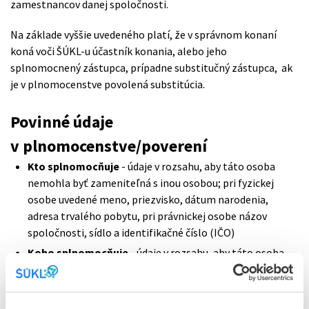
zamestnancov danej spoločnosti.
Na základe vyššie uvedeného platí, že v správnom konaní
koná voči ŠÚKL-u účastník konania, alebo jeho
splnomocnený zástupca, prípadne substitučný zástupca, ak
je v plnomocenstve povolená substitúcia.
Povinné údaje
v plnomocenstve/poverení
Kto splnomocňuje
- údaje v rozsahu, aby táto osoba
nemohla byť zameniteľná s inou osobou; pri fyzickej
osobe uvedené meno, priezvisko, dátum narodenia,
adresa trvalého pobytu, pri právnickej osobe názov
spoločnosti, sídlo a identifikačné číslo (IČO)
Koho splnomocňuje
- údaje v rozsahu, aby táto osoba
nemohla byť zameniteľná s inou osobou; pri fyzickej
osobe uvedené meno, priezvisko, dátum narodenia,
adresa trvalého pobytu, pri právnickej osobe názov