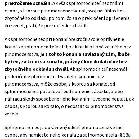
prekročenie schválil.
Ak však splnomocniteľ neoznámi
osobe, s ktorou splnomocnenec konal, svoj nesúhlas bez
zbytočného odkladu po tom, čo sa o prekročení oprávnenia
dozvedel, platí, že prekročenie schválil.
Ak splnomocnenec pri konaní prekročil svoje oprávnenie
konať za splnomocniteľa alebo ak niekto koná za iného bez
plnomocenstva,
je z tohto konania zaviazaný sám, ibaže
by ten, za koho sa konalo, právny úkon dodatočne bez
zbytočného odkladu schváli
. Ak splnomocniteľ neschváli
prekročenie plnomocenstva alebo konanie bez
plnomocenstva, môže osoba, s ktorou sa konalo, od
splnomocnenca požadovať buď splnenie záväzku, alebo
náhradu škody spôsobenej jeho konaním. Uvedené neplatí, ak
osoba, s ktorou sa konalo, o nedostatku plnomocenstva
vedela.
Splnomocnenec je oprávnený udeliť plnomocenstvo inej
osobe, aby namiesto neho konala za splnomocniteľa (§ 33a