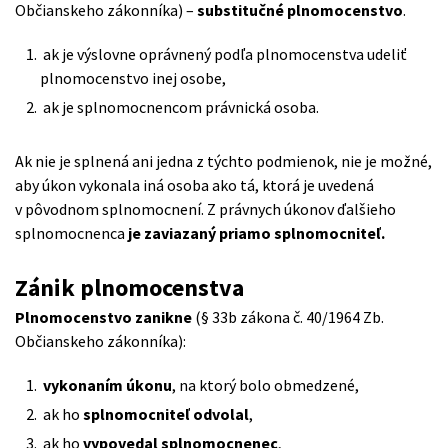
Občianskeho zákonníka) –
substitučné plnomocenstvo
.
ak je výslovne oprávnený podľa plnomocenstva udeliť
plnomocenstvo inej osobe,
ak je splnomocnencom právnická osoba.
Ak nie je splnená ani jedna z týchto podmienok, nie je možné,
aby úkon vykonala iná osoba ako tá, ktorá je uvedená
v pôvodnom splnomocnení. Z právnych úkonov ďalšieho
splnomocnenca
je zaviazaný priamo splnomocniteľ.
Zánik plnomocenstva
Plnomocenstvo zanikne
(§ 33b zákona č. 40/1964 Zb.
Občianskeho zákonníka):
vykonaním úkonu
, na ktorý bolo obmedzené,
ak ho
splnomocniteľ odvolal
,
ak ho
vypovedal splnomocnenec
,