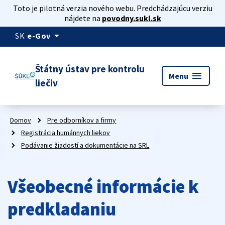
Toto je pilotná verzia nového webu. Predchádzajúcu verziu
nájdete na
povodny.sukl.sk
arrow_drop_down
SK
e-Gov
Štátny ústav pre kontrolu
menu
Menu
liečiv
Domov
Pre odborníkov a firmy
Registrácia humánnych liekov
Podávanie žiadostí a dokumentácie na SRL
Všeobecné informácie k
predkladaniu