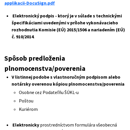
applikacii-DocuSign.pdf
Elektronický podpis - ktorý je v súlade s technickými
špecifikáciami uvedenými v prílohe vykonávacieho
rozhodnutia Komisie (EÚ) 2015/1506 a nariadením (EÚ)
č. 910/2014
.
Spôsob predloženia
plnomocenstva/poverenia
V listinnej podobe s vlastnoručným podpisom alebo
notársky overenou kópiou plnomocenstva/poverenia
Osobne cez Podateľňu ŠÚKL-u
Poštou
Kuriérom
Elektronicky
prostredníctvom formulára všeobecná