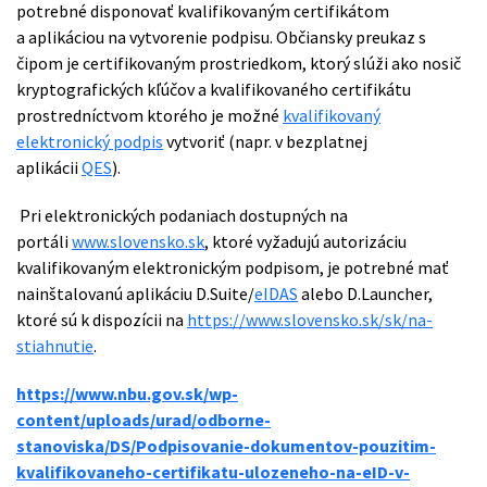
potrebné disponovať kvalifikovaným certifikátom
a aplikáciou na vytvorenie podpisu. Občiansky preukaz s
čipom je certifikovaným prostriedkom, ktorý slúži ako nosič
kryptografických kľúčov a kvalifikovaného certifikátu
prostredníctvom ktorého je možné
kvalifikovaný
elektronický podpis
vytvoriť (napr. v bezplatnej
aplikácii
QES
).
Pri elektronických podaniach dostupných na
portáli
www.slovensko.sk
, ktoré vyžadujú autorizáciu
kvalifikovaným elektronickým podpisom, je potrebné mať
nainštalovanú aplikáciu D.Suite/
eIDAS
alebo D.Launcher,
ktoré sú k dispozícii na
https://www.slovensko.sk/sk/na-
stiahnutie
.
https://www.nbu.gov.sk/wp-
content/uploads/urad/odborne-
stanoviska/DS/Podpisovanie-dokumentov-pouzitim-
kvalifikovaneho-certifikatu-ulozeneho-na-eID-v-