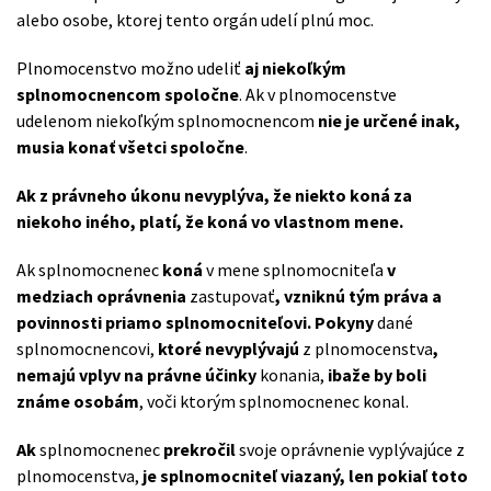
alebo osobe, ktorej tento orgán udelí plnú moc.
Plnomocenstvo možno udeliť
aj niekoľkým
splnomocnencom spoločne
. Ak v plnomocenstve
udelenom niekoľkým splnomocnencom
nie je určené inak,
musia konať všetci spoločne
.
Ak z právneho úkonu nevyplýva, že niekto koná za
niekoho iného, platí, že koná vo vlastnom mene.
Ak splnomocnenec
koná
v mene splnomocniteľa
v
medziach oprávnenia
zastupovať
, vzniknú tým práva a
povinnosti priamo splnomocniteľovi.
Pokyny
dané
splnomocnencovi,
ktoré nevyplývajú
z plnomocenstva
,
nemajú vplyv na právne účinky
konania,
ibaže by boli
známe osobám
, voči ktorým splnomocnenec konal.
Ak
splnomocnenec
prekročil
svoje oprávnenie vyplývajúce z
plnomocenstva,
je splnomocniteľ viazaný, len pokiaľ toto