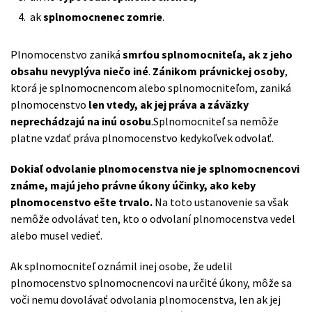
ak
splnomocnenec zomrie
.
Plnomocenstvo zaniká
smrťou splnomocniteľa, ak z jeho
obsahu nevyplýva niečo iné
.
Zánikom právnickej osoby
,
ktorá je splnomocnencom alebo splnomocniteľom, zaniká
plnomocenstvo
len vtedy, ak jej práva a záväzky
neprechádzajú na inú osobu
.Splnomocniteľ sa nemôže
platne vzdať práva plnomocenstvo kedykoľvek odvolať.
Dokiaľ odvolanie plnomocenstva nie je splnomocnencovi
známe, majú jeho právne úkony účinky, ako keby
plnomocenstvo ešte trvalo.
Na toto ustanovenie sa však
nemôže odvolávať ten, kto o odvolaní plnomocenstva vedel
alebo musel vedieť.
Ak splnomocniteľ oznámil inej osobe, že udelil
plnomocenstvo splnomocnencovi na určité úkony, môže sa
voči nemu dovolávať odvolania plnomocenstva, len ak jej