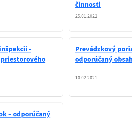
činnosti
25.01.2022
nšpekcii -
Prevádzkový poria
 priestorového
odporúčaný obsa
10.02.2021
dok – odporúčaný