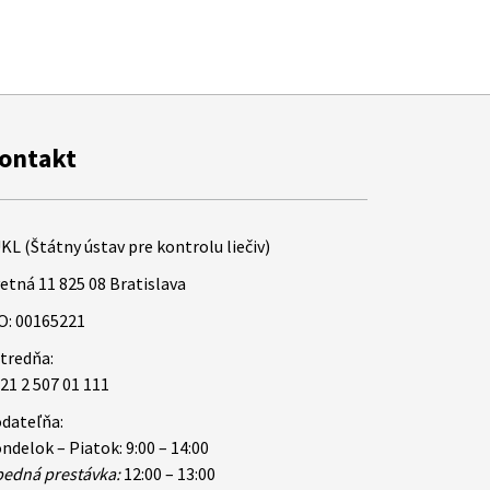
ontakt
KL (Štátny ústav pre kontrolu liečiv)
etná 11 825 08 Bratislava
O: 00165221
tredňa:
21 2 507 01 111
dateľňa:
ndelok – Piatok: 9:00 – 14:00
edná prestávka:
12:00 – 13:00