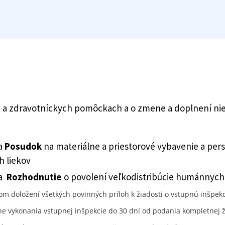
och a zdravotníckych pomôckach a o zmene a doplnení n
va
Posudok
na materiálne a priestorové vybavenie a per
h liekov
va
Rozhodnutie
o povolení veľkodistribúcie humánnych 
m doložení všetkých povinných príloh k žiadosti o vstupnú inšpekc
e vykonania vstupnej inšpekcie do 30 dní od podania kompletnej ž