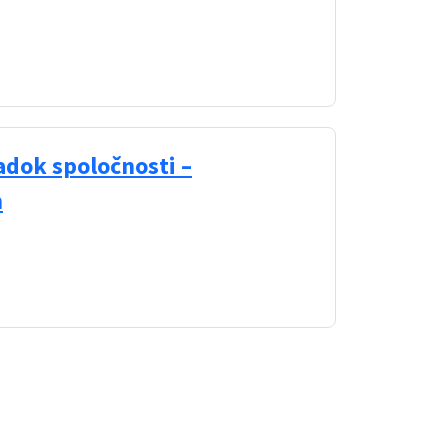
dok spoločnosti –
h