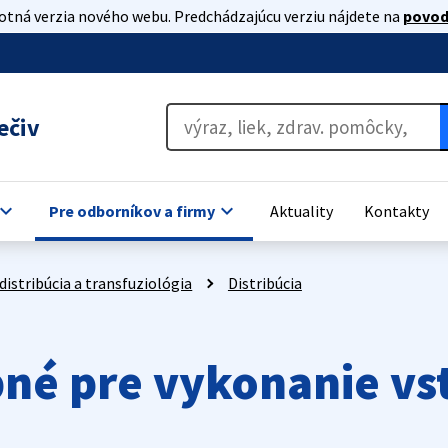
lotná verzia nového webu. Predchádzajúcu verziu nájdete na
povod
ečiv
oard_arrow_down
keyboard_arrow_down
Pre odborníkov a firmy
Aktuality
Kontakty
distribúcia a transfuziológia
Distribúcia
né pre vykonanie vs