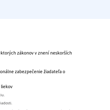
iektorých zákonov v znení neskorších
sonálne zabezpečenie žiadateľa o
liekov
iu.
iadosti.