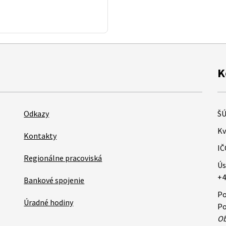
K
Odkazy
ŠÚ
Kv
Kontakty
IČ
Regionálne pracoviská
Ús
+4
Bankové spojenie
Po
Úradné hodiny
Po
Ob