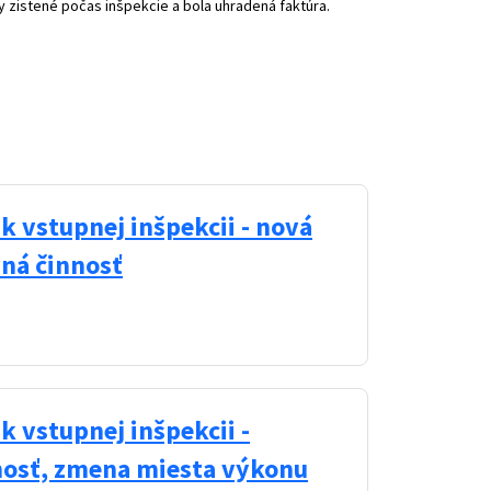
 zistené počas inšpekcie a bola uhradená faktúra.
 vstupnej inšpekcii - nová
ná činnosť
 vstupnej inšpekcii -
nosť, zmena miesta výkonu