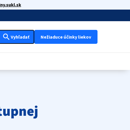
ny.sukl.sk
search
Vyhľadať
Nežiaduce účinky liekov
tupnej