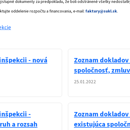
 výstupné dokumenty za predpokladu, že boli odstránené všetky nedostatky
ktujte oddelenie rozpočtu a financovania, e-mail:
faktury@sukl.sk
.
ekcie
nšpekcii - nová
Zoznam dokladov k
spoločnosť, zmluv
25.01.2022
nšpekcii -
Zoznam dokladov k
ruh a rozsah
existujúca spoloč