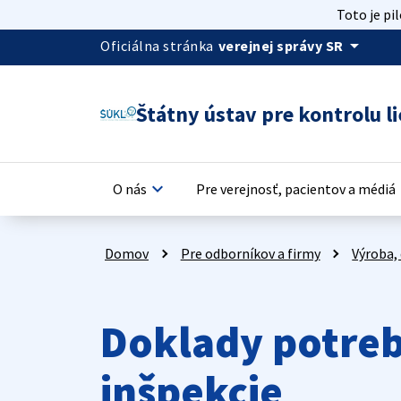
Toto je pi
arrow_drop_down
Oficiálna stránka
verejnej správy SR
Štátny ústav pre kontrolu li
keyboard_arrow_down
keyb
O nás
Pre verejnosť, pacientov a médiá
Domov
Pre odborníkov a firmy
Výroba, 
Doklady potreb
inšpekcie