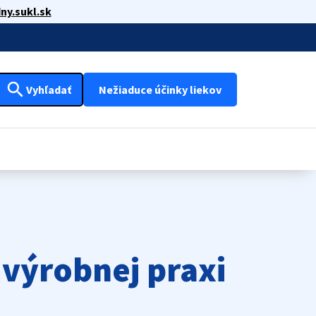
ny.sukl.sk
search
Vyhľadať
Nežiaduce účinky liekov
výrobnej praxi