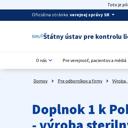
Toto je pi
arrow_drop_down
Oficiálna stránka
verejnej správy SR
Štátny ústav pre kontrolu li
keyboard_arrow_down
keyb
O nás
Pre verejnosť, pacientov a médiá
Domov
Pre odborníkov a firmy
Výroba, 
Doplnok 1 k Po
- výroba steril