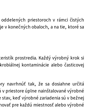
oddelených priestoroch v rámci čistých
je v konečných obaloch, a na tie, ktoré sa
ristík prostredia. Každý výrobný krok si
krobiálnej kontaminácie alebo časticovej
ry navrhnúť tak, že sa dosiahne určitá
ú v priestore úplne nainštalované výrobné
e stav, keď výrobné zariadenia sú v bežnej
inovať pre každú miestnosť alebo výrobné