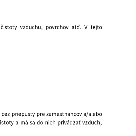
čistoty vzduchu, povrchov atď. V tejto
é cez priepusty pre zamestnancov a/alebo
istoty a má sa do nich privádzať vzduch,