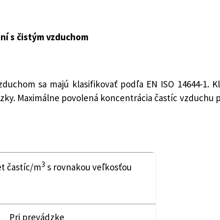
dení s čistým vzduchom
 vzduchom sa majú klasifikovať podľa EN ISO 14644-1.
K
zky. Maximálne povolená koncentrácia častíc vzduchu pr
3
t častíc/m
s rovnakou veľkosťou
Pri prevádzke