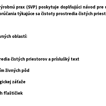
ýrobnú prax (SVP) poskytuje doplňujúci návod pre 
rúčania týkajúce sa čistoty prostredia čistých priest
vných oblastí:
redia čistých priestorov a príslušký text
tím živných pôd
ickej záťaže
h fľaštičiek