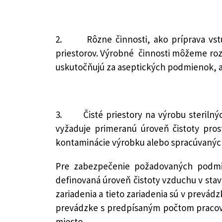
2. Rôzne činnosti, ako príprava vstup
priestorov. Výrobné činnosti môžeme rozde
uskutočňujú za aseptických podmienok, a 
3. Čisté priestory na výrobu sterilných
vyžaduje primeranú úroveň čistoty prost
kontaminácie výrobku alebo spracúvaných
Pre zabezpečenie požadovaných podmien
definovaná úroveň čistoty vzduchu v stav
zariadenia a tieto zariadenia sú v prevád
prevádzke s predpísaným počtom pracovní
miesto.