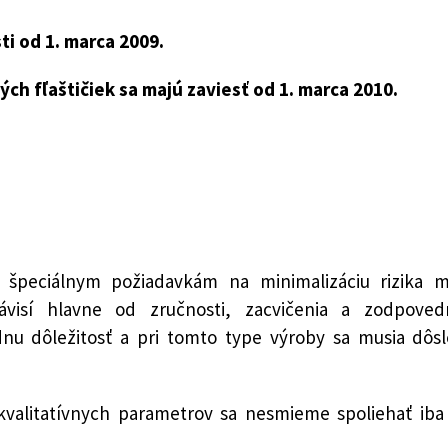
i od 1. marca 2009.
ých fľaštičiek sa majú zaviesť od 1. marca 2010.
á špeciálnym požiadavkám na minimalizáciu rizika mi
visí hlavne od zručnosti, zacvičenia a zodpovedn
nu dôležitosť a pri tomto type výroby sa musia dôsl
h kvalitatívnych parametrov sa nesmieme spoliehať i