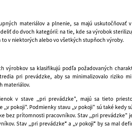
ných materiálov a plnenie, sa majú uskutočňovať v 
liť do dvoch kategórií: na tie, kde sa výrobok sterilizu
to v niektorých alebo vo všetkých stupňoch výroby.
 výrobkov sa klasifikujú podľa požadovaných charakte
redia pri prevádzke, aby sa minimalizovalo riziko mi
 materiálov.
ok v stave „pri prevádzke", majú sa tieto priesto
e „v pokoji". Podmienky stavu „v pokoji" sú také kedy s
zke bez prítomnosti pracovníkov. Stav „pri prevádzke" j
kov. Stav „pri prevádzke“ a „v pokoji“ by sa mal def