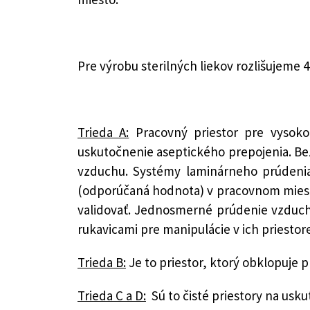
Pre výrobu sterilných liekov rozlišujeme 4 
Trieda A:
Pracovný priestor pre vysoko 
uskutočnenie aseptického prepojenia. 
vzduchu. Systémy laminárneho prúdeni
(odporúčaná hodnota) v pracovnom mieste
validovať. Jednosmerné prúdenie vzduchu
rukavicami pre manipulácie v ich priestore
Trieda B:
Je to priestor, ktorý obklopuje p
Trieda C a D:
Sú to čisté priestory na usk