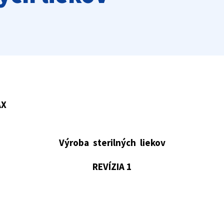
AX
Výroba sterilných liekov
REVÍZIA 1
na verzia