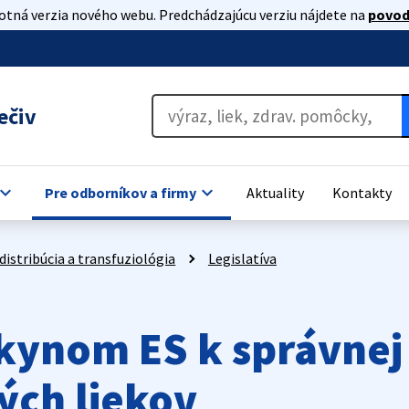
lotná verzia nového webu. Predchádzajúcu verziu nájdete na
povod
ečiv
oard_arrow_down
keyboard_arrow_down
Pre odborníkov a firmy
Aktuality
Kontakty
distribúcia a transfuziológia
Legislatíva
kynom ES k správnej 
ných liekov