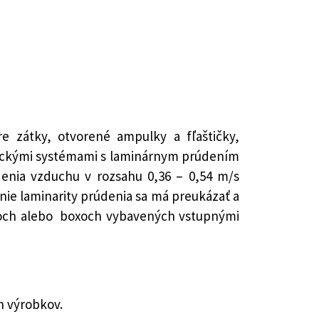
re zátky, otvorené ampulky a fľaštičky,
ickými systémami s laminárnym prúdením
nia vzduchu v rozsahu 0,36 – 0,54 m/s
ie laminarity prúdenia sa má preukázať a
oroch alebo boxoch vybavených vstupnými
h výrobkov.