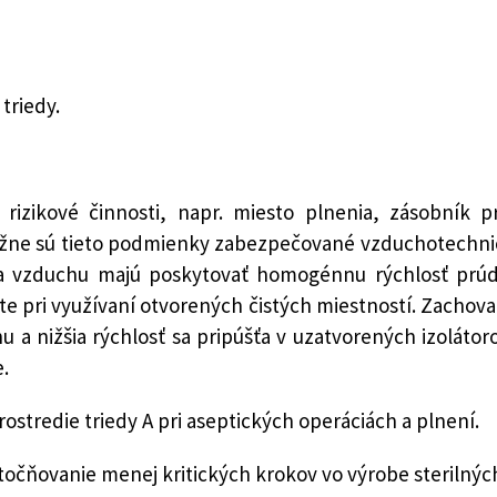
triedy.
rizikové činnosti, napr. miesto plnenia, zásobník p
Bežne sú tieto podmienky zabezpečované vzduchotechn
a vzduchu majú poskytovať homogénnu rýchlosť prúde
 pri využívaní otvorených čistých miestností. Zachovan
 a nižšia rýchlosť sa pripúšťa v uzatvorených izolát
.
rostredie triedy A pri aseptických operáciách a plnení.
utočňovanie menej kritických krokov vo výrobe sterilnýc