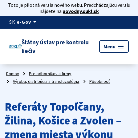
Toto je pilotná verzia nového webu. Predchádzajúcu verziu
nájdete na
povodny.sukl.sk
arrow_drop_down
SK
e-Gov
Štátny ústav pre kontrolu
menu
Menu
liečiv
Domov
Pre odborníkov a firmy
Výroba, distribúcia a transfuziológia
Pôsobnosť
Referáty Topoľčany,
Žilina, Košice a Zvolen –
zmena miesta výkonu