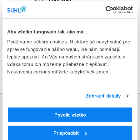
955 01 Topoľčany
pracovisko Žilina:
Mariánske námestie 5
010 01 Žilina
Aby všetko fungovalo tak, ako má...
Používame súbory cookies. Niektoré sú nevyhnutné pre
pracovisko Zvolen:
Na Rákoši 9263
správne fungovanie nášho webu, iné nám pomáhajú
960 01 Zvolen
lepšie spoznať, čo Vás na našich stránkach zaujalo, a
vďaka tomu ich môžeme priebežne zlepšovať.
pracovisko Košice:
Gemerská 3
Nastavenia cookies môžete kedykoľvek zmeniť.
040 01 Košice
Zobraziť detaily
Informácie
Povoliť všetko
Aktuality
Prispôsobiť
Dotazník spokojnosti zákazníka