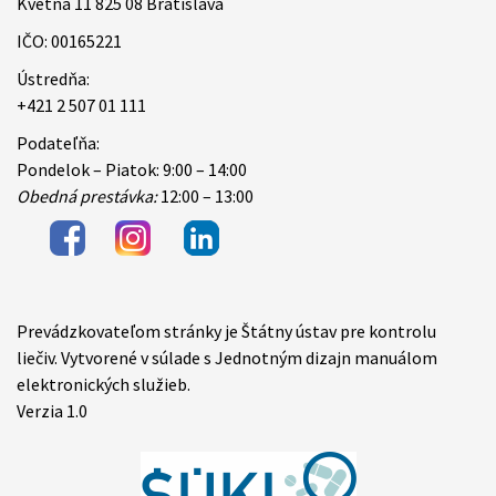
Kvetná 11 825 08 Bratislava
IČO: 00165221
Ústredňa:
+421 2 507 01 111
Podateľňa:
Pondelok – Piatok: 9:00 – 14:00
Obedná prestávka:
12:00 – 13:00
Prevádzkovateľom stránky je Štátny ústav pre kontrolu
Items
liečiv. Vytvorené v súlade s Jednotným dizajn manuálom
elektronických služieb.
Verzia 1.0