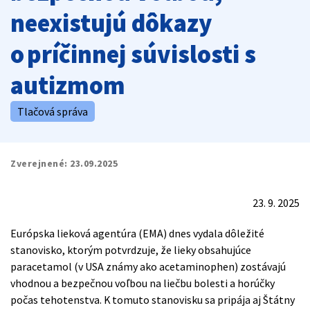
neexistujú dôkazy
o príčinnej súvislosti s
autizmom
Tlačová správa
Zverejnené:
23.09.2025
23. 9. 2025
Európska lieková agentúra (EMA) dnes vydala dôležité
stanovisko, ktorým potvrdzuje, že lieky obsahujúce
paracetamol (v USA známy ako acetaminophen) zostávajú
vhodnou a bezpečnou voľbou na liečbu bolesti a horúčky
počas tehotenstva. K tomuto stanovisku sa pripája aj Štátny