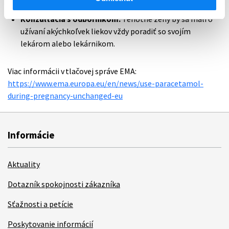
Konzultácia s odborníkom:
Tehotné ženy by sa mali o
užívaní akýchkoľvek liekov vždy poradiť so svojím
lekárom alebo lekárnikom.
Viac informácii v tlačovej správe EMA:
https://www.ema.europa.eu/en/news/use-paracetamol-
during-pregnancy-unchanged-eu
Informácie
Aktuality
Dotazník spokojnosti zákazníka
Sťažnosti a petície
Poskytovanie informácií