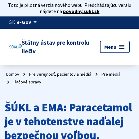
Toto je pilotná verzia nového webu. Predchádzajúcu verziu
nájdete na
povodny.sukl.sk
arrow_drop_down
SK
e-Gov
Štátny ústav pre kontrolu
menu
Menu
liečiv
Domov
Pre verejnosť, pacientov a médiá
Pre médiá
Tlačové správy
ŠÚKL a EMA: Paracetamol
je v tehotenstve naďalej
bezpečnou voľbou,