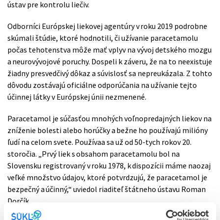
ústav pre kontrolu liečiv.
Odborníci Európskej liekovej agentúry v roku 2019 podrobne
skúmali štúdie, ktoré hodnotili, či užívanie paracetamolu
počas tehotenstva môže mať vplyv na vývoj detského mozgu
a neurovývojové poruchy. Dospeli k záveru, že na to neexistuje
žiadny presvedčivý dôkaz a súvislosť sa nepreukázala. Z tohto
dôvodu zostávajú oficiálne odporúčania na užívanie tejto
účinnej látky v Európskej únii nezmenené.
Paracetamol je súčasťou mnohých voľnopredajných liekov na
zníženie bolesti alebo horúčky a bežne ho používajú milióny
ľudí na celom svete. Používaa sa už od 50-tych rokov 20.
storočia. „Prvý liek s obsahom paracetamolu bol na
Slovensku registrovaný v roku 1978, k dispozícii máme naozaj
veľké množstvo údajov, ktoré potvrdzujú, že paracetamol je
bezpečný a účinný,“ uviedol riaditeľ štátneho ústavu Roman
Dorčík.