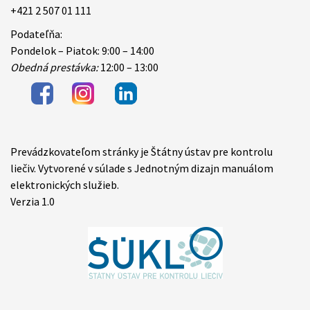
+421 2 507 01 111
Podateľňa:
Pondelok – Piatok: 9:00 – 14:00
Obedná prestávka:
12:00 – 13:00
Prevádzkovateľom stránky je Štátny ústav pre kontrolu
Items
liečiv. Vytvorené v súlade s Jednotným dizajn manuálom
elektronických služieb.
Verzia 1.0