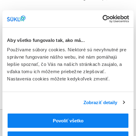
Dokumenty na stiahnutie
Aby všetko fungovalo tak, ako má...
Hlásenie podozrenia na závažnú nehodu/nežiaducu
Používame súbory cookies. Niektoré sú nevyhnutné pre
file_present
udalosť
správne fungovanie nášho webu, iné nám pomáhajú
lepšie spoznať, čo Vás na našich stránkach zaujalo, a
Súbor DOCX (0.12 MB)
vďaka tomu ich môžeme priebežne zlepšovať.
download
Stiahnuť dokument
Nastavenia cookies môžete kedykoľvek zmeniť.
Zobraziť detaily
Povoliť všetko
Informácie