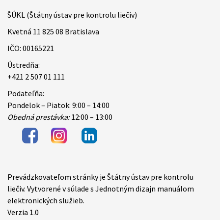
ŠÚKL (Štátny ústav pre kontrolu liečiv)
Kvetná 11 825 08 Bratislava
IČO: 00165221
Ústredňa:
+421 2 507 01 111
Podateľňa:
Pondelok – Piatok: 9:00 – 14:00
Obedná prestávka:
12:00 – 13:00
Prevádzkovateľom stránky je Štátny ústav pre kontrolu
Items
liečiv. Vytvorené v súlade s Jednotným dizajn manuálom
elektronických služieb.
Verzia 1.0