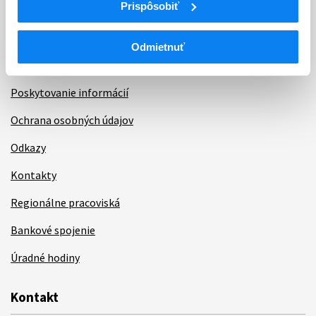
Prispôsobiť
Aktuality
Dotazník spokojnosti zákazníka
Odmietnuť
Sťažnosti a petície
Poskytovanie informácií
Ochrana osobných údajov
Odkazy
Kontakty
Regionálne pracoviská
Bankové spojenie
Úradné hodiny
Kontakt