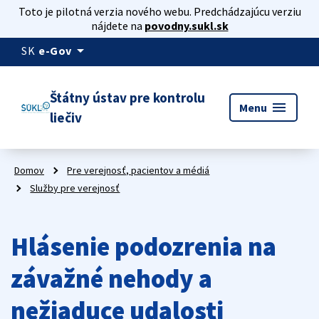
Toto je pilotná verzia nového webu. Predchádzajúcu verziu
nájdete na
povodny.sukl.sk
arrow_drop_down
SK
e-Gov
Štátny ústav pre kontrolu
menu
Menu
liečiv
Domov
Pre verejnosť, pacientov a médiá
Služby pre verejnosť
Hlásenie podozrenia na
závažné nehody a
nežiaduce udalosti