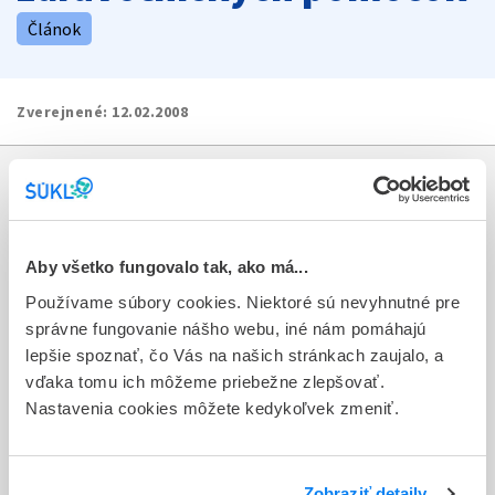
Článok
Zverejnené:
12.02.2008
Informácie
Aktuality
Aby všetko fungovalo tak, ako má...
Dotazník spokojnosti zákazníka
Používame súbory cookies. Niektoré sú nevyhnutné pre
správne fungovanie nášho webu, iné nám pomáhajú
Sťažnosti a petície
lepšie spoznať, čo Vás na našich stránkach zaujalo, a
vďaka tomu ich môžeme priebežne zlepšovať.
Poskytovanie informácií
Nastavenia cookies môžete kedykoľvek zmeniť.
Ochrana osobných údajov
Odkazy
Zobraziť detaily