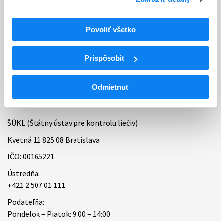
Kontakty
Regionálne pracoviská
Povoliť všetko
Bankové spojenie
Prispôsobiť
Úradné hodiny
Odmietnuť
Kontakt
ŠÚKL (Štátny ústav pre kontrolu liečiv)
Kvetná 11 825 08 Bratislava
IČO: 00165221
Ústredňa:
+421 2 507 01 111
Podateľňa:
Pondelok – Piatok: 9:00 – 14:00