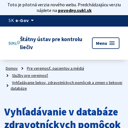
Toto je pilotná verzia nového webu. Predchádzajúcu verziu
nájdete na
povodny.sukl.sk
arrow_drop_down
SK
e-Gov
Štátny ústav pre kontrolu
menu
Menu
liečiv
Domov
Pre verejnosť, pacientov a médiá
Služby pre verejnosť
Vyhľadávanie liekov, zdravotníckych pomôcok a zmien v liekovej
databáze
Vyhľadávanie v databáze
zdravotníckych pomôcok