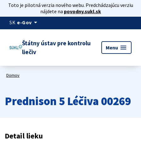
Toto je pilotná verzia nového webu. Predchádzajúcu verziu
nájdete na
povodny.sukl.sk
arrow_drop_down
SK
e-Gov
Štátny ústav pre kontrolu
menu
Menu
liečiv
Domov
Prednison 5 Léčiva 00269
Detail lieku