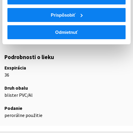
KORTIKOSTEROIDY NA SYSTÉMOVÉ
H02
POUŽITIE
Prispôsobiť
KORTIKOSTEROIDY NA SYSTÉMOVÉ
H02A
POUŽITIE, SAMOTNÉ
Odmietnuť
H02AB
Glukokortikoidy
H02AB07
Prednizón
Podrobnosti o lieku
Exspirácia
36
Druh obalu
blister PVC/Al
Podanie
perorálne použitie