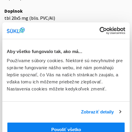
Doplnok
tbl 20x5 mg (blis. PVC/Al)
Stav
D - Registrácia bez obmedzenia platnosti
Typ registračnej procedúry
Aby všetko fungovalo tak, ako má...
Národná
Používame súbory cookies. Niektoré sú nevyhnutné pre
správne fungovanie nášho webu, iné nám pomáhajú
Držiteľ, krajina
lepšie spoznať, čo Vás na našich stránkach zaujalo, a
Zentiva, k.s., Česká republika
vďaka tomu ich môžeme priebežne zlepšovať.
Nastavenia cookies môžete kedykoľvek zmeniť.
Indikačná skupina
56 - HORMONA (LIEČIVA S HORMONÁLNOU AKTIVITOU)
ATC
Zobraziť detaily
SYSTÉMOVÉ HORMONÁLNE LIEČIVÁ, S
H
VÝNIMKOU POHLAVNÝCH HORMÓNOV A
Povoliť všetko
INZULÍNOV