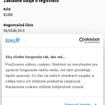
Základné údaje o registrácii
Kód
8228E
Registračné číslo
56/0326/24-S
Doplnok
tbl 20x5 mg (blis.PVC/PVDC-Al)
Stav
Aby všetko fungovalo tak, ako má...
R - Aktuálna registrácia
Používame súbory cookies. Niektoré sú nevyhnutné pre
správne fungovanie nášho webu, iné nám pomáhajú
Typ registračnej procedúry
lepšie spoznať, čo Vás na našich stránkach zaujalo, a
Vzájomné uznávanie (mutual recognition proc.)
vďaka tomu ich môžeme priebežne zlepšovať.
Nastavenia cookies môžete kedykoľvek zmeniť.
Držiteľ, krajina
Olikla s.r.o., Česká republika
Indikačná skupina
Zobraziť detaily