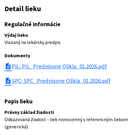
Detail lieku
Regulačné informácie
Výdaj lieku
Viazaný na lekársky predpis
Dokumenty
description
PIL: PIL_Prednisone Olikla_01.2026.pdf
description
SPC: SPC_Prednisone Olikla_01.2026.pdf
Popis lieku
Právny základ žiadosti
Odkazovaná žiadost - liek rovnocenný s referencným liekom
(generická)