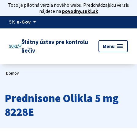
Toto je pilotná verzia nového webu. Predchádzajúcu verziu
nájdete na
povodny.sukl.sk
arrow_drop_down
SK
e-Gov
Štátny ústav pre kontrolu
menu
Menu
liečiv
Domov
Prednisone Olikla 5 mg
8228E