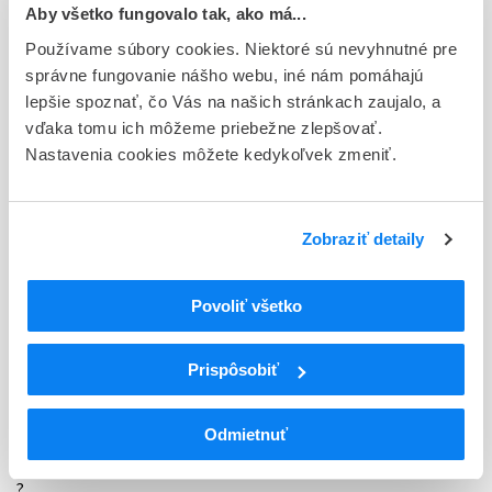
Držiteľ, krajina
Aby všetko fungovalo tak, ako má...
Merck Sharp & Dohme B.V., Holandsko
Používame súbory cookies. Niektoré sú nevyhnutné pre
správne fungovanie nášho webu, iné nám pomáhajú
Indikačná skupina
lepšie spoznať, čo Vás na našich stránkach zaujalo, a
42 - CHEMOTHERAPEUTICA (VRATANE TUBERKULOSTATIK)
vďaka tomu ich môžeme priebežne zlepšovať.
Nastavenia cookies môžete kedykoľvek zmeniť.
ATC
J
ANTIINFEKTÍVA NA SYSTÉMOVÉ POUŽITIE
J05
Antivirotiká na systémové použitie
J05A
Priamo pôsobiace antivirotiká
Zobraziť detaily
J05AX
Iné antivirotiká
J05AX18
Letermovir
Povoliť všetko
Podrobnosti o lieku
Prispôsobiť
Exspirácia
36
Odmietnuť
Druh obalu
?