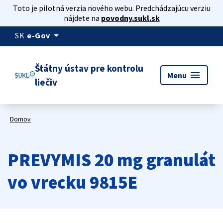
Toto je pilotná verzia nového webu. Predchádzajúcu verziu
nájdete na
povodny.sukl.sk
arrow_drop_down
SK
e-Gov
Štátny ústav pre kontrolu
menu
Menu
liečiv
Domov
PREVYMIS 20 mg granulát
vo vrecku 9815E