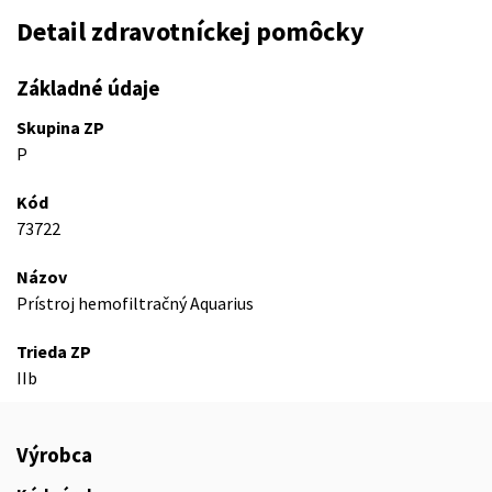
Detail zdravotníckej pomôcky
Základné údaje
Skupina ZP
P
Kód
73722
Názov
Prístroj hemofiltračný Aquarius
Trieda ZP
IIb
Výrobca