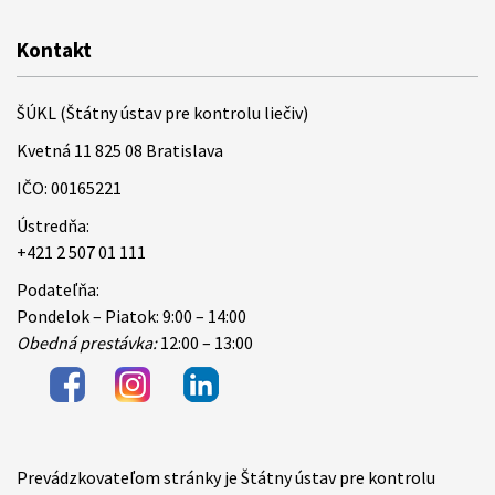
Kontakt
ŠÚKL (Štátny ústav pre kontrolu liečiv)
Kvetná 11 825 08 Bratislava
IČO: 00165221
Ústredňa:
+421 2 507 01 111
Podateľňa:
Pondelok – Piatok: 9:00 – 14:00
Obedná prestávka:
12:00 – 13:00
Prevádzkovateľom stránky je Štátny ústav pre kontrolu
Items