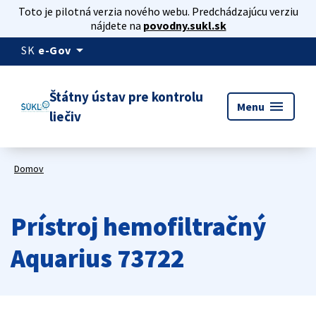
Toto je pilotná verzia nového webu. Predchádzajúcu verziu
nájdete na
povodny.sukl.sk
arrow_drop_down
SK
e-Gov
Štátny ústav pre kontrolu
menu
Menu
liečiv
Domov
Prístroj hemofiltračný
Aquarius 73722