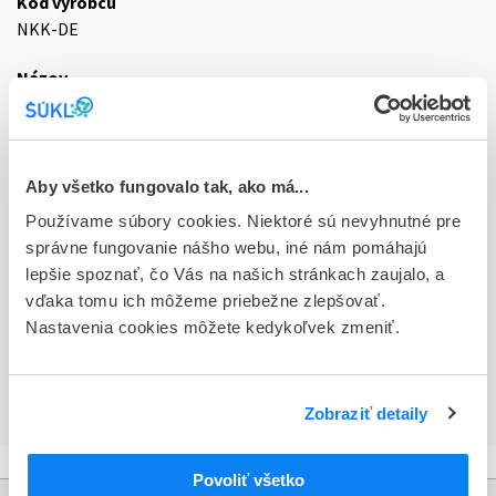
Kód výrobcu
NKK-DE
Názov
Nikkiso Europe GmbH
Ulica
Desbrocksriede 1
Aby všetko fungovalo tak, ako má...
Používame súbory cookies. Niektoré sú nevyhnutné pre
Mesto
správne fungovanie nášho webu, iné nám pomáhajú
Langenhagen
lepšie spoznať, čo Vás na našich stránkach zaujalo, a
vďaka tomu ich môžeme priebežne zlepšovať.
PSČ
Nastavenia cookies môžete kedykoľvek zmeniť.
30855
Krajina
Nemecko
Zobraziť detaily
Povoliť všetko