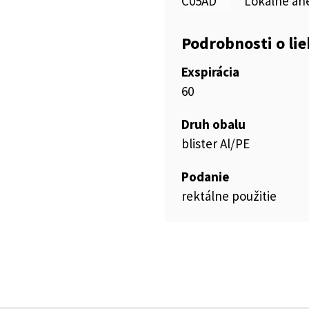
C05AD
Lokálne an
Podrobnosti o li
Exspirácia
60
Druh obalu
blister Al/PE
Podanie
rektálne použitie