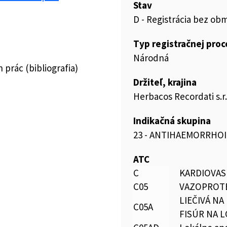
Stav
D - Registrácia bez ob
Typ registračnej pro
Národná
prác (bibliografia)
Držiteľ, krajina
Herbacos Recordati s.r
Indikačná skupina
23 - ANTIHAEMORRHOI
ATC
C
KARDIOVAS
C05
VAZOPROT
LIEČIVÁ N
C05A
FISÚR NA 