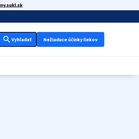
ny.sukl.sk
search
Vyhľadať
Nežiaduce účinky liekov