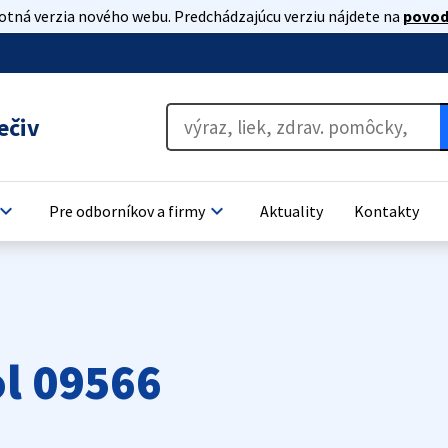
lotná verzia nového webu. Predchádzajúcu verziu nájdete na
povod
ečiv
oard_arrow_down
keyboard_arrow_down
Pre odborníkov a firmy
Aktuality
Kontakty
l 09566