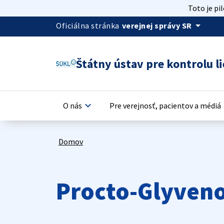
Toto je pi
arrow_drop_down
Oficiálna stránka
verejnej správy SR
Štátny ústav pre kontrolu li
keyboard_arrow_down
keyb
O nás
Pre verejnosť, pacientov a médiá
Domov
Procto-Glyveno