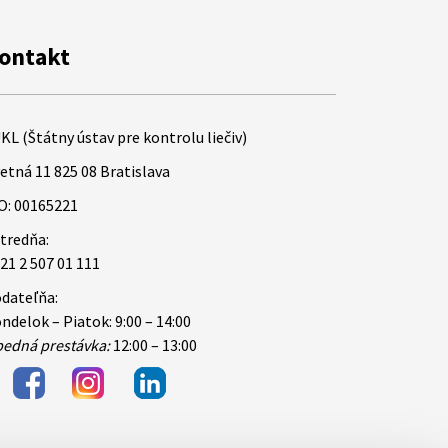
ontakt
KL (Štátny ústav pre kontrolu liečiv)
etná 11 825 08 Bratislava
O: 00165221
tredňa:
21 2 507 01 111
dateľňa:
ndelok – Piatok: 9:00 – 14:00
edná prestávka:
12:00 – 13:00