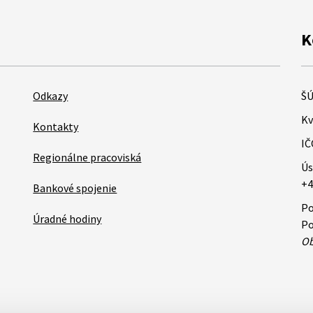
K
Odkazy
ŠÚ
Kv
Kontakty
IČ
Regionálne pracoviská
Ús
+4
Bankové spojenie
Po
Úradné hodiny
Po
Ob