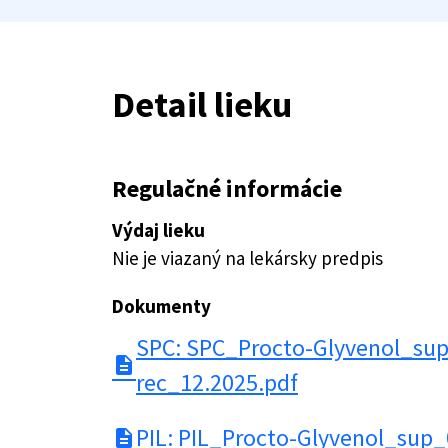
Detail lieku
Regulačné informácie
Výdaj lieku
Nie je viazaný na lekársky predpis
Dokumenty
SPC: SPC_Procto-Glyvenol_su
description
rec_12.2025.pdf
PIL: PIL_Procto-Glyvenol_sup_
description