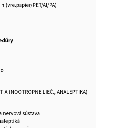
h (vre.papier/PET/Al/PA)
cedúry
ko
TIA (NOOTROPNE LIEČ., ANALEPTIKA)
a nervová sústava
aleptiká