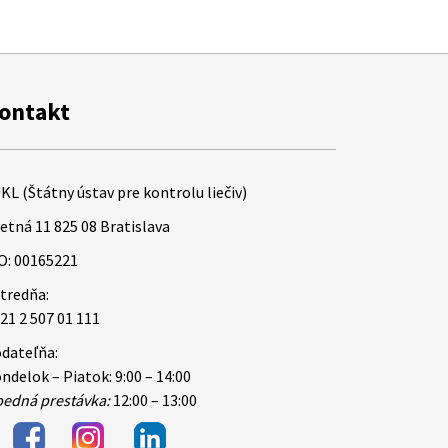
ontakt
KL (Štátny ústav pre kontrolu liečiv)
etná 11 825 08 Bratislava
O: 00165221
tredňa:
21 2 507 01 111
dateľňa:
ndelok – Piatok: 9:00 – 14:00
edná prestávka:
12:00 – 13:00