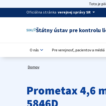
Toto je pi
arrow_drop_down
Oficiálna stránka
verejnej správy SR
Štátny ústav pre kontrolu li
keyboard_arrow_down
keyb
O nás
Pre verejnosť, pacientov a médiá
Domov
Prometax 4,6 m
5846D