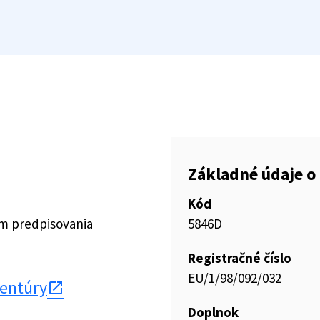
Základné údaje o 
Kód
ím predpisovania
5846D
Registračné číslo
EU/1/98/092/032
gentúry
Doplnok