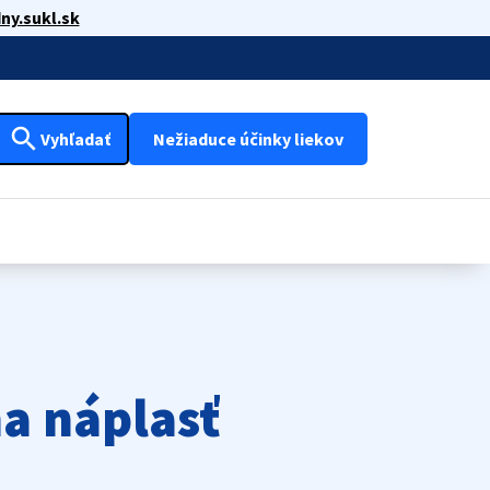
ny.sukl.sk
search
Vyhľadať
Nežiaduce účinky liekov
a náplasť