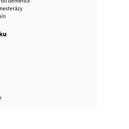
roti demencii
ínesterázy
mín
eku
e