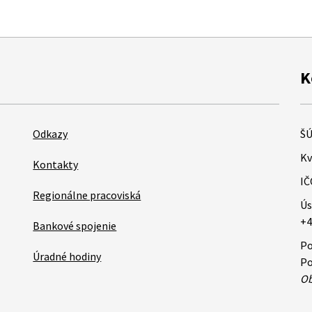
K
Odkazy
ŠÚ
Kv
Kontakty
IČ
Regionálne pracoviská
Ús
+4
Bankové spojenie
Po
Úradné hodiny
Po
Ob