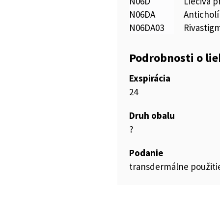
N06D
Liečivá p
N06DA
Antichol
N06DA03
Rivastig
Podrobnosti o li
Exspirácia
24
Druh obalu
?
Podanie
transdermálne použiti