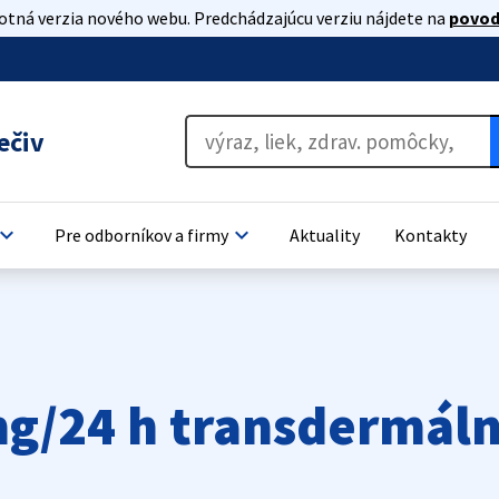
lotná verzia nového webu. Predchádzajúcu verziu nájdete na
povod
ečiv
oard_arrow_down
keyboard_arrow_down
Pre odborníkov a firmy
Aktuality
Kontakty
g/24 h transdermáln