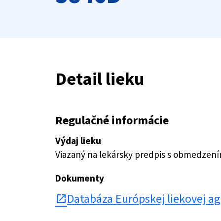
Detail lieku
Regulačné informácie
Výdaj lieku
Viazaný na lekársky predpis s obmedzen
Dokumenty
Databáza Európskej liekovej a
open_in_new