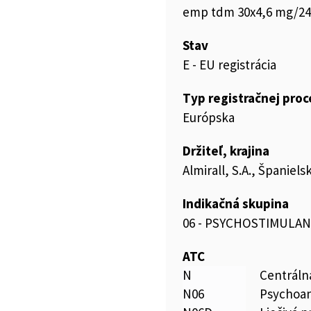
emp tdm 30x4,6 mg/24 
Stav
E - EU registrácia
Typ registračnej pro
Európska
Držiteľ, krajina
Almirall, S.A., Španiels
Indikačná skupina
06 - PSYCHOSTIMULAN
ATC
N
Centráln
N06
Psychoan