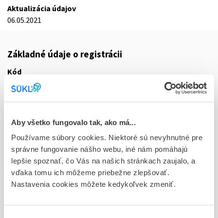
Aktualizácia údajov
06.05.2021
Základné údaje o registrácii
Kód
3307A
Registračné číslo
41/0438/11-S
Aby všetko fungovalo tak, ako má...
Doplnok
Používame súbory cookies. Niektoré sú nevyhnutné pre
tbl plg 30x35 mg (blis.Al/PVC)
správne fungovanie nášho webu, iné nám pomáhajú
lepšie spoznať, čo Vás na našich stránkach zaujalo, a
Stav
vďaka tomu ich môžeme priebežne zlepšovať.
D - Registrácia bez obmedzenia platnosti
Nastavenia cookies môžete kedykoľvek zmeniť.
Typ registračnej procedúry
Vzájomné uznávanie (mutual recognition proc.)