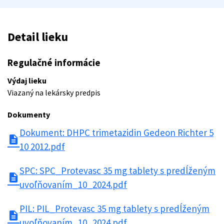
Detail lieku
Regulačné informácie
Výdaj lieku
Viazaný na lekársky predpis
Dokumenty
Dokument: DHPC trimetazidin Gedeon Richter 5
description
10 2012.pdf
SPC: SPC_Protevasc 35 mg tablety s predĺženým
description
uvoľňovaním_10_2024.pdf
PIL: PIL_Protevasc 35 mg tablety s predĺženým
description
uvoľňovaním_10_2024.pdf