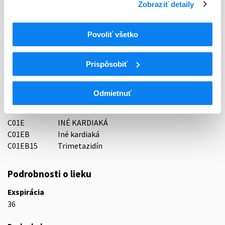
Zobraziť detaily
Držiteľ, krajina
Gedeon Richter Plc., Maďarsko
Povoliť všetko
Indikačná skupina
Prispôsobiť
41 - CARDIACA
ATC
Odmietnuť
C
KARDIOVASKULÁRNY SYSTÉM
C01
KARDIAKÁ
C01E
INÉ KARDIAKÁ
C01EB
Iné kardiaká
C01EB15
Trimetazidín
Podrobnosti o lieku
Exspirácia
36