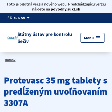
Toto je pilotná verzia nového webu. Predchádzajúcu verziu
nájdete na
povodny.sukl.sk
arrow_drop_down
SK
e-Gov
Štátny ústav pre kontrolu
menu
Menu
liečiv
Domov
Protevasc 35 mg tablety s
predĺženým uvoľňovaním
3307A