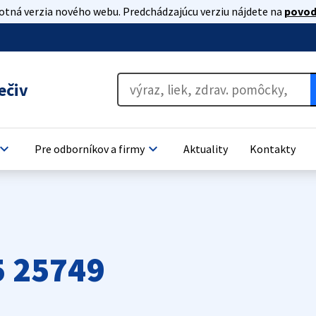
lotná verzia nového webu. Predchádzajúcu verziu nájdete na
povod
ečiv
oard_arrow_down
keyboard_arrow_down
Pre odborníkov a firmy
Aktuality
Kontakty
 25749