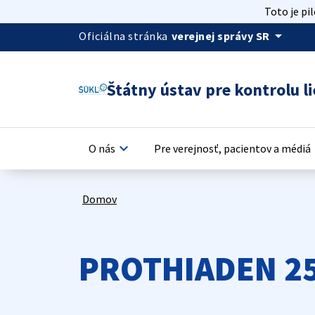
Toto je pi
arrow_drop_down
Oficiálna stránka
verejnej správy SR
Štátny ústav pre kontrolu li
keyboard_arrow_down
keyb
O nás
Pre verejnosť, pacientov a médiá
Domov
PROTHIADEN 25