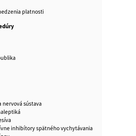
medzenia platnosti
cedúry
publika
a nervová sústava
aleptiká
esíva
ívne inhibítory spätného vychytávania