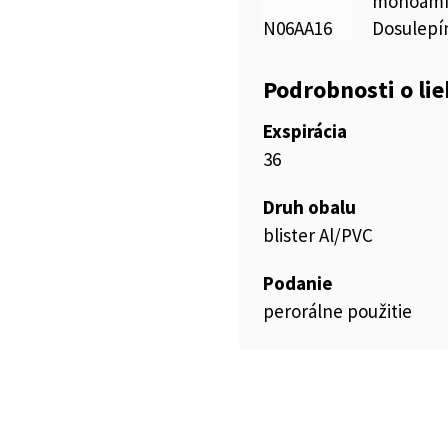
monoamí
N06AA16
Dosulepí
Podrobnosti o li
Exspirácia
36
Druh obalu
blister Al/PVC
Podanie
perorálne použitie