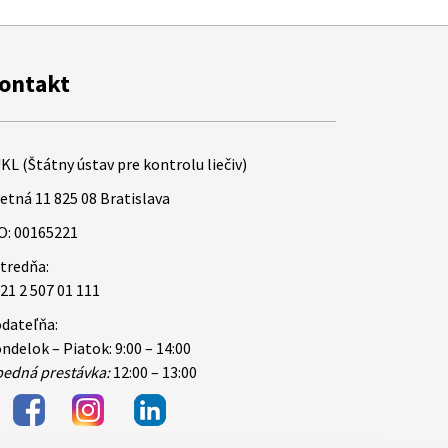
ontakt
KL (Štátny ústav pre kontrolu liečiv)
etná 11 825 08 Bratislava
O: 00165221
tredňa:
21 2 507 01 111
dateľňa:
ndelok – Piatok: 9:00 – 14:00
edná prestávka:
12:00 – 13:00