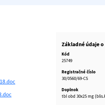
Základné údaje o 
Kód
25749
Registračné číslo
30/0560/69-CS
18.doc
Doplnok
8.doc
tbl obd 30x25 mg (blis.