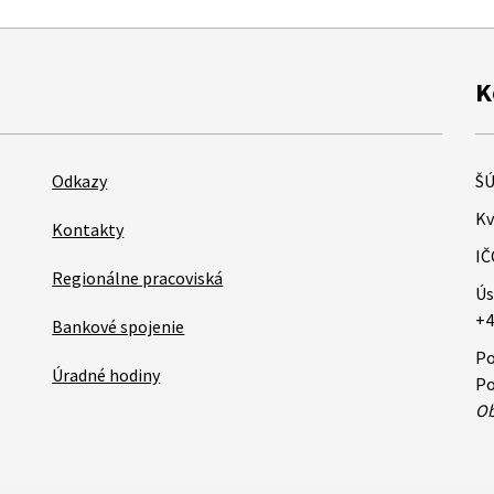
K
Odkazy
ŠÚ
Kv
Kontakty
IČ
Regionálne pracoviská
Ús
+4
Bankové spojenie
Po
Úradné hodiny
Po
Ob