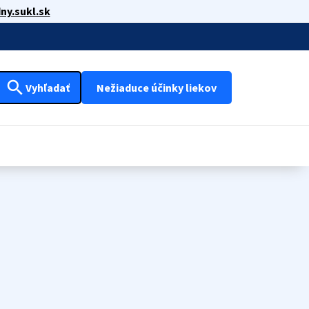
ny.sukl.sk
search
Vyhľadať
Nežiaduce účinky liekov