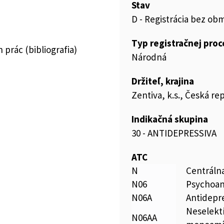
Stav
D - Registrácia bez ob
Typ registračnej pro
prác (bibliografia)
Národná
Držiteľ, krajina
Zentiva, k.s., Česká re
Indikačná skupina
30 - ANTIDEPRESSIVA
ATC
N
Centráln
N06
Psychoan
N06A
Antidepr
Neselekt
N06AA