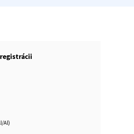
registrácii
l/Al)