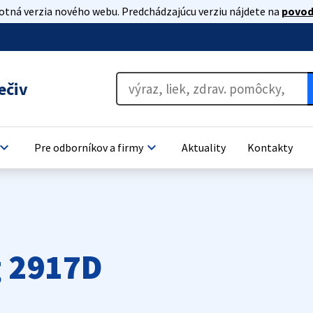
lotná verzia nového webu. Predchádzajúcu verziu nájdete na
povod
ečiv
oard_arrow_down
keyboard_arrow_down
Pre odborníkov a firmy
Aktuality
Kontakty
g 2917D