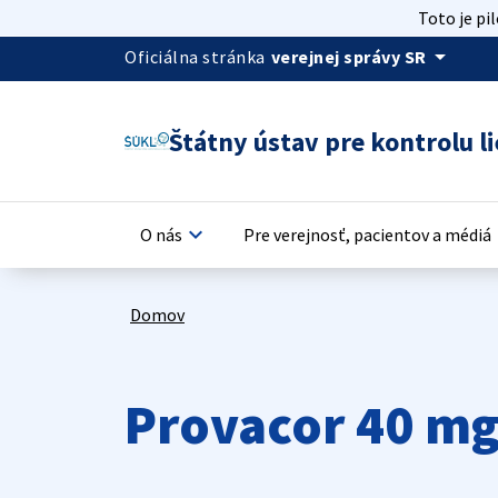
Toto je pi
arrow_drop_down
Oficiálna stránka
verejnej správy SR
Štátny ústav pre kontrolu li
keyboard_arrow_down
keyb
O nás
Pre verejnosť, pacientov a médiá
Domov
Provacor 40 m