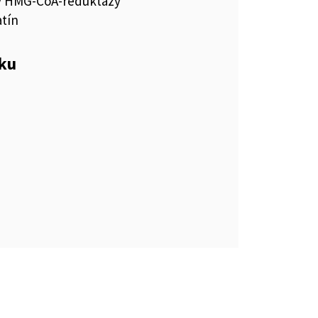
ry HMG-CoA-reduktázy
tín
eku