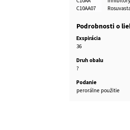
C10AA
Inhibíto
C10AA07
Rosuvasta
Podrobnosti o li
Exspirácia
36
Druh obalu
?
Podanie
perorálne použitie