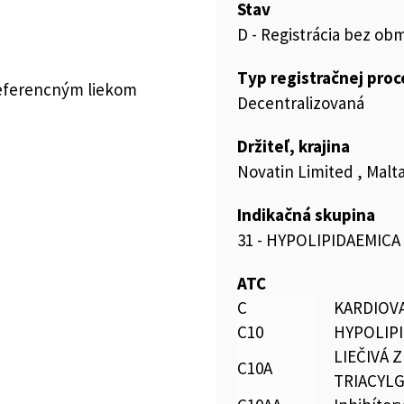
Stav
D - Registrácia bez ob
Typ registračnej pro
referencným liekom
Decentralizovaná
Držiteľ, krajina
Novatin Limited , Malt
Indikačná skupina
31 - HYPOLIPIDAEMICA
ATC
C
KARDIOV
C10
HYPOLIP
LIEČIVÁ 
C10A
TRIACYL