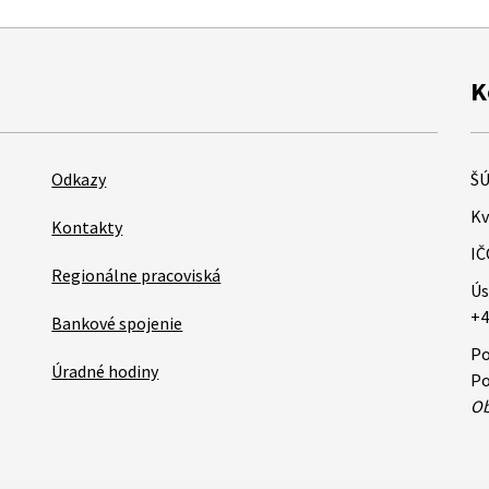
K
Odkazy
ŠÚ
Kv
Kontakty
IČ
Regionálne pracoviská
Ús
+4
Bankové spojenie
Po
Úradné hodiny
Po
Ob