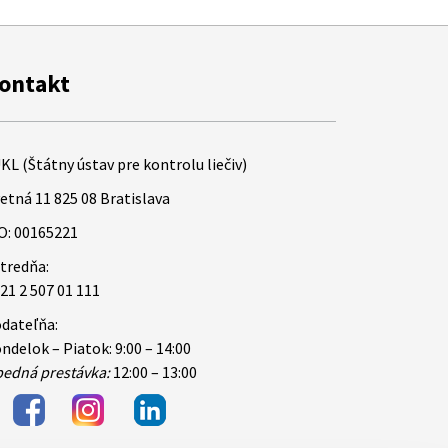
ontakt
KL (Štátny ústav pre kontrolu liečiv)
etná 11 825 08 Bratislava
O: 00165221
tredňa:
21 2 507 01 111
dateľňa:
ndelok – Piatok: 9:00 – 14:00
edná prestávka:
12:00 – 13:00