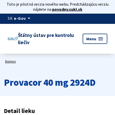
Toto je pilotná verzia nového webu. Predchádzajúcu verziu
nájdete na
povodny.sukl.sk
arrow_drop_down
SK
e-Gov
Štátny ústav pre kontrolu
menu
Menu
liečiv
Domov
Provacor 40 mg 2924D
Detail lieku