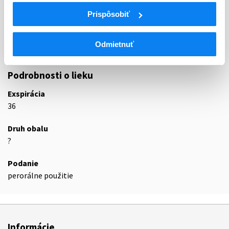
LIEČIVÁ ZNIŽUJÚCE CHOLESTEROL A
Prispôsobiť
C10A
TRIACYLGLYCEROLY, SAMOTNÉ
C10AA
Inhibítory HMG-CoA-reduktázy
Odmietnuť
C10AA07
Rosuvastatín
Podrobnosti o lieku
Exspirácia
36
Druh obalu
?
Podanie
perorálne použitie
Informácie