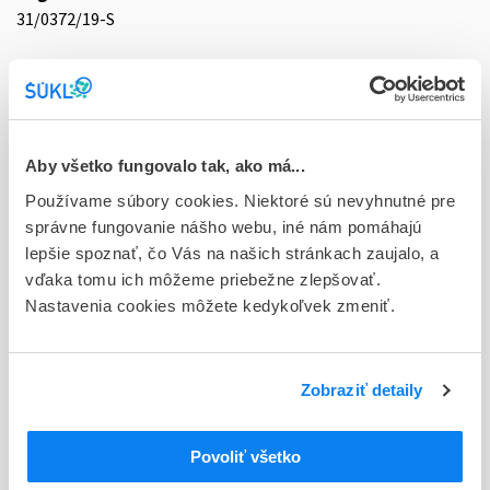
31/0372/19-S
Doplnok
tbl flm 84x40 mg (blis.Al/Al)
Stav
D - Registrácia bez obmedzenia platnosti
Aby všetko fungovalo tak, ako má...
Používame súbory cookies. Niektoré sú nevyhnutné pre
Typ registračnej procedúry
správne fungovanie nášho webu, iné nám pomáhajú
Decentralizovaná
lepšie spoznať, čo Vás na našich stránkach zaujalo, a
vďaka tomu ich môžeme priebežne zlepšovať.
Držiteľ, krajina
Nastavenia cookies môžete kedykoľvek zmeniť.
Novatin Limited , Malta
Indikačná skupina
31 - HYPOLIPIDAEMICA
Zobraziť detaily
ATC
Povoliť všetko
C
KARDIOVASKULÁRNY SYSTÉM
C10
HYPOLIPIDEMIKÁ