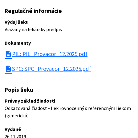
Regulačné informácie
Výdaj lieku
Viazaný na lekársky predpis
Dokumenty
description
PIL: PIL_Provacor_12.2025.pdf
description
SPC: SPC_Provacor_12.2025.pdf
Popis lieku
Právny základ žiadosti
Odkazovaná žiadost - liek rovnocenný s referencným liekom
(generická)
Vydané
26.11.2019