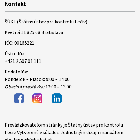
Kontakt
ŠÚKL (Štátny ústav pre kontrolu liečiv)
Kvetná 11 825 08 Bratislava
IČO: 00165221
Ústredňa:
+421 2 507 01 111
Podateľňa:
Pondelok – Piatok: 9:00 – 14:00
Obedná prestávka:
12:00 – 13:00
Prevádzkovateľom stránky je Štátny ústav pre kontrolu
Items
liečiv. Vytvorené v súlade s Jednotným dizajn manuálom
elektronických služieb.