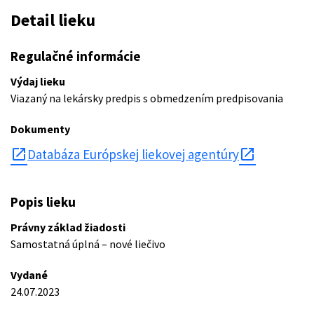
Detail lieku
Regulačné informácie
Výdaj lieku
Viazaný na lekársky predpis s obmedzením predpisovania
Dokumenty
open_in_new
Databáza Európskej liekovej agentúry
Popis lieku
Právny základ žiadosti
Samostatná úplná – nové liečivo
Vydané
24.07.2023