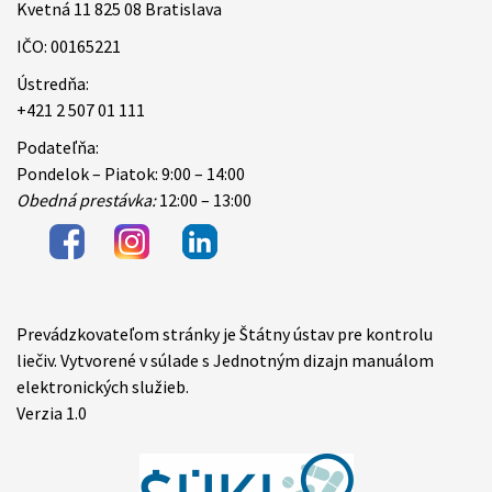
Kvetná 11 825 08 Bratislava
IČO: 00165221
Ústredňa:
+421 2 507 01 111
Podateľňa:
Pondelok – Piatok: 9:00 – 14:00
Obedná prestávka:
12:00 – 13:00
Prevádzkovateľom stránky je Štátny ústav pre kontrolu
Items
liečiv. Vytvorené v súlade s Jednotným dizajn manuálom
elektronických služieb.
Verzia 1.0