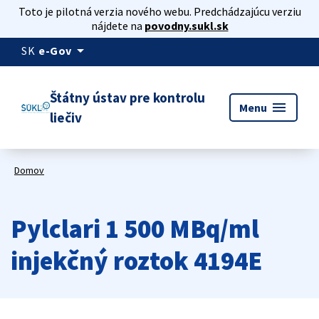
Toto je pilotná verzia nového webu. Predchádzajúcu verziu
nájdete na
povodny.sukl.sk
arrow_drop_down
SK
e-Gov
Štátny ústav pre kontrolu
menu
Menu
liečiv
Domov
Pylclari 1 500 MBq/ml
injekčný roztok 4194E