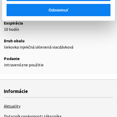
Odmietnuť
Podrobnosti o lieku
Exspirácia
10 hodín
Druh obalu
liekovka injekčná sklenená viacdávková
Podanie
intravenózne použitie
Informácie
Aktuality
Dotazník spokojnosti zákazníka