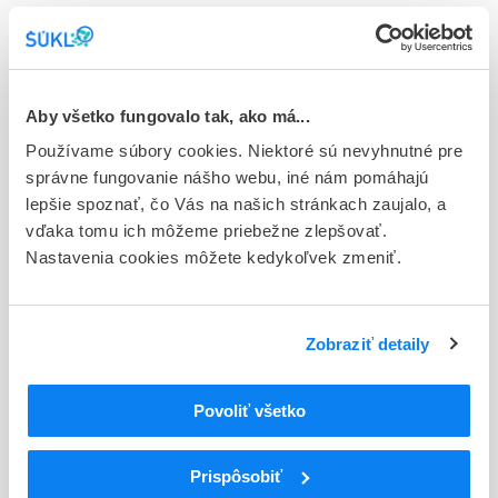
Stav
E - EU registrácia
Typ registračnej procedúry
Aby všetko fungovalo tak, ako má...
Európska
Používame súbory cookies. Niektoré sú nevyhnutné pre
správne fungovanie nášho webu, iné nám pomáhajú
Držiteľ, krajina
lepšie spoznať, čo Vás na našich stránkach zaujalo, a
CURIUM PET France, Francúzsko
vďaka tomu ich môžeme priebežne zlepšovať.
Nastavenia cookies môžete kedykoľvek zmeniť.
Indikačná skupina
88 - RADIOPHARMACA
ATC
Zobraziť detaily
V
Rôzne (vária)
V09
Diagnostické rádiofarmaká
Povoliť všetko
V09I
Detekcia nádorov
Iné diagnostické rádiofarmaká na detekciu
V09IX
nádorov
Prispôsobiť
V09IX16
Piflufolastát (18F)