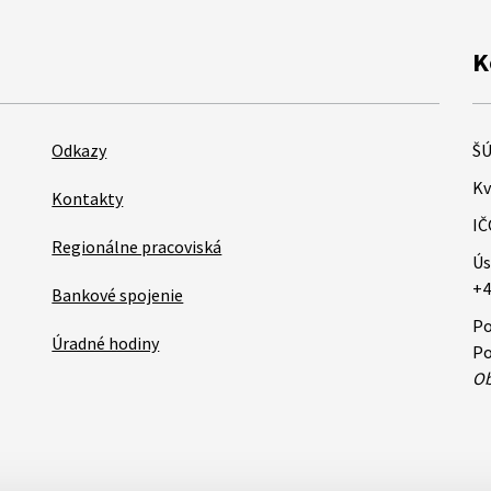
K
Odkazy
ŠÚ
Kv
Kontakty
IČ
Regionálne pracoviská
Ús
+4
Bankové spojenie
Po
Úradné hodiny
Po
Ob