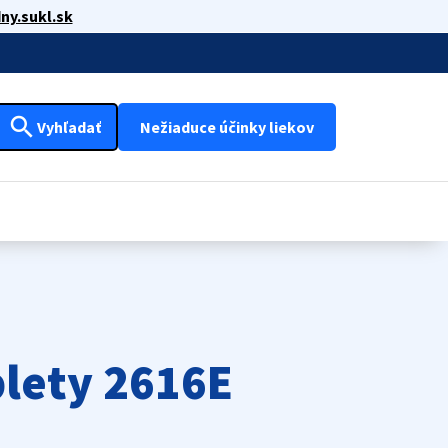
ny.sukl.sk
search
Vyhľadať
Nežiaduce účinky liekov
lety 2616E