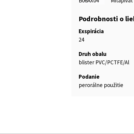
B06AX04
Mitapivát
Podrobnosti o li
Exspirácia
24
Druh obalu
blister PVC/PCTFE/Al
Podanie
perorálne použitie