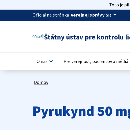
Toto je pi
arrow_drop_down
Oficiálna stránka
verejnej správy SR
Štátny ústav pre kontrolu li
keyboard_arrow_down
keyb
O nás
Pre verejnosť, pacientov a médiá
Domov
Pyrukynd 50 mg