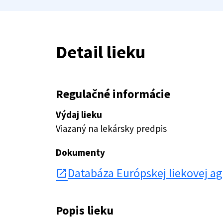
Detail lieku
Regulačné informácie
Výdaj lieku
Viazaný na lekársky predpis
Dokumenty
Databáza Európskej liekovej a
open_in_new
Popis lieku