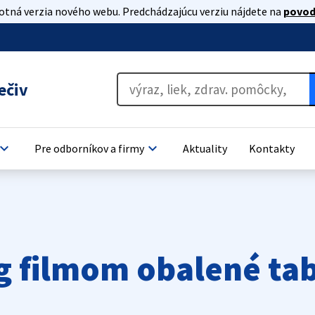
lotná verzia nového webu. Predchádzajúcu verziu nájdete na
povod
ečiv
oard_arrow_down
keyboard_arrow_down
Pre odborníkov a firmy
Aktuality
Kontakty
 filmom obalené tab