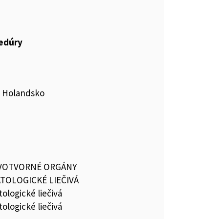
cedúry
, Holandsko
RVOTVORNÉ ORGÁNY
TOLOGICKÉ LIEČIVÁ
ologické liečivá
ologické liečivá