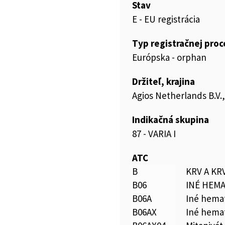
Stav
E - EU registrácia
Typ registračnej pro
Európska - orphan
Držiteľ, krajina
Agios Netherlands B.V.
Indikačná skupina
87 - VARIA I
ATC
B
KRV A K
B06
INÉ HEMA
B06A
Iné hemat
B06AX
Iné hemat