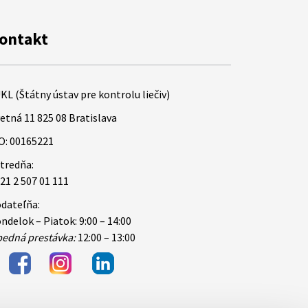
ontakt
KL (Štátny ústav pre kontrolu liečiv)
etná 11 825 08 Bratislava
O: 00165221
tredňa:
21 2 507 01 111
dateľňa:
ndelok – Piatok: 9:00 – 14:00
edná prestávka:
12:00 – 13:00