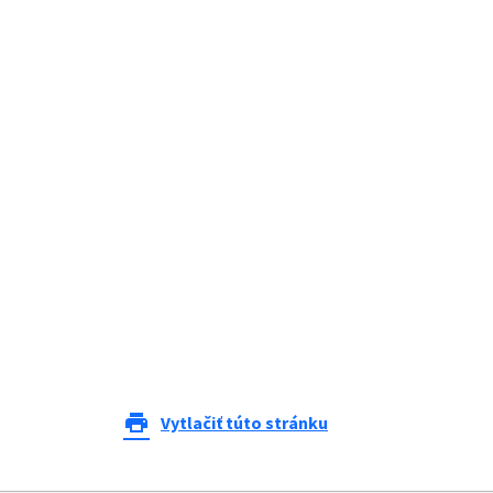
print
Vytlačiť túto stránku