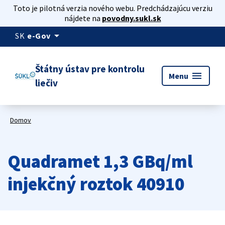
Toto je pilotná verzia nového webu. Predchádzajúcu verziu
nájdete na
povodny.sukl.sk
arrow_drop_down
SK
e-Gov
Štátny ústav pre kontrolu
menu
Menu
liečiv
Domov
Quadramet 1,3 GBq/ml
injekčný roztok 40910