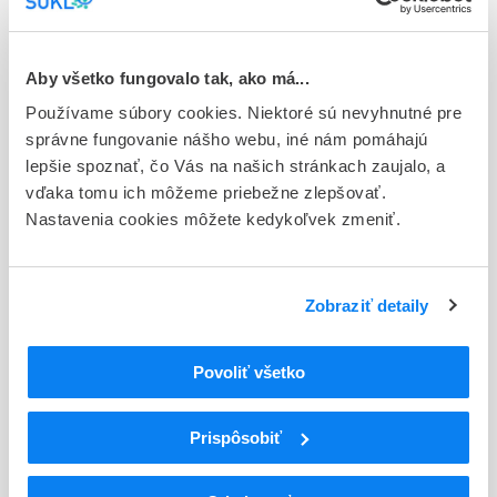
Typ registračnej procedúry
Európska
Aby všetko fungovalo tak, ako má...
Držiteľ, krajina
Používame súbory cookies. Niektoré sú nevyhnutné pre
CIS bio international, Francúzsko
správne fungovanie nášho webu, iné nám pomáhajú
lepšie spoznať, čo Vás na našich stránkach zaujalo, a
Indikačná skupina
vďaka tomu ich môžeme priebežne zlepšovať.
88 - RADIOPHARMACA
Nastavenia cookies môžete kedykoľvek zmeniť.
ATC
V
Rôzne (vária)
Zobraziť detaily
V10
Terapeutické rádiofarmaká
Liečivá zmierňujúce bolesť (látky
V10B
zviditeľňujúce kosti)
Povoliť všetko
V10BX
Rôzne rádiofarmaká zmierňujúce bolesť
V10BX02
Samárium (153Sm) lexidronam
Prispôsobiť
Podrobnosti o lieku