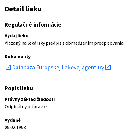
Detail lieku
Regulačné informácie
Výdaj lieku
Viazaný na lekársky predpis s obmedzením predpisovania
Dokumenty
open_in_new
Databáza Európskej liekovej agentúry
Popis lieku
Právny základ žiadosti
Originálny prípravok
Vydané
05.02.1998