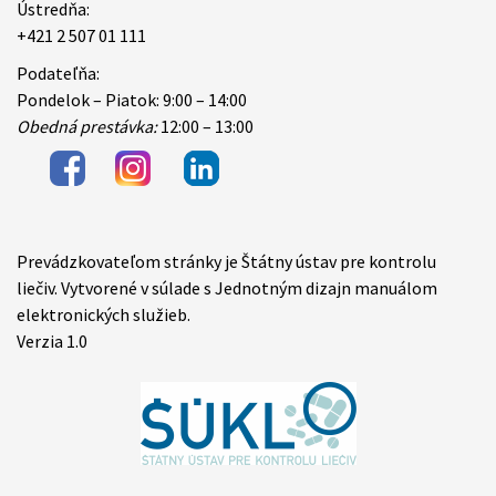
Ústredňa:
+421 2 507 01 111
Podateľňa:
Pondelok – Piatok: 9:00 – 14:00
Obedná prestávka:
12:00 – 13:00
Prevádzkovateľom stránky je Štátny ústav pre kontrolu
Items
liečiv. Vytvorené v súlade s Jednotným dizajn manuálom
elektronických služieb.
Verzia 1.0