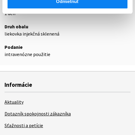
Odmietnuť
Exspirácia
1 deň
Druh obalu
liekovka injekčná sklenená
Podanie
intravenózne použitie
Informácie
Aktuality
Dotazník spokojnosti zákazníka
Sťažnosti a petície