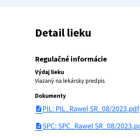
Detail lieku
Regulačné informácie
Výdaj lieku
Viazaný na lekársky predpis
Dokumenty
PIL: PIL_Rawel SR_08/2023.pdf
description
SPC: SPC_Rawel SR_08/2023.p
description