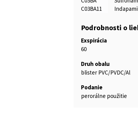
C03BA
Sulfónam
C03BA11
Indapam
Podrobnosti o li
Exspirácia
60
Druh obalu
blister PVC/PVDC/Al
Podanie
perorálne použitie