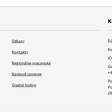
K
Odkazy
ŠÚ
Kv
Kontakty
IČ
Regionálne pracoviská
Ús
+4
Bankové spojenie
Po
Úradné hodiny
Po
Ob