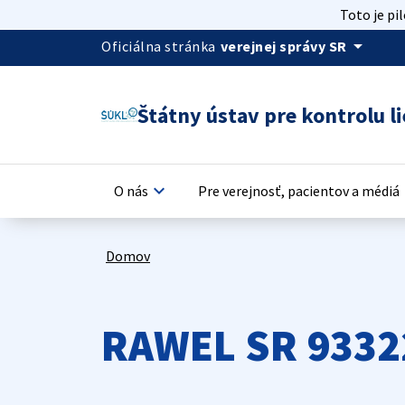
Toto je pi
arrow_drop_down
Oficiálna stránka
verejnej správy SR
Štátny ústav pre kontrolu li
keyboard_arrow_down
keyb
O nás
Pre verejnosť, pacientov a médiá
Domov
RAWEL SR 9332