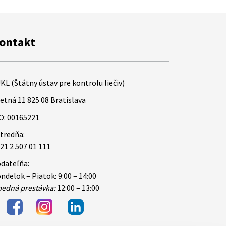
ontakt
KL (Štátny ústav pre kontrolu liečiv)
etná 11 825 08 Bratislava
O: 00165221
tredňa:
21 2 507 01 111
dateľňa:
ndelok – Piatok: 9:00 – 14:00
edná prestávka:
12:00 – 13:00