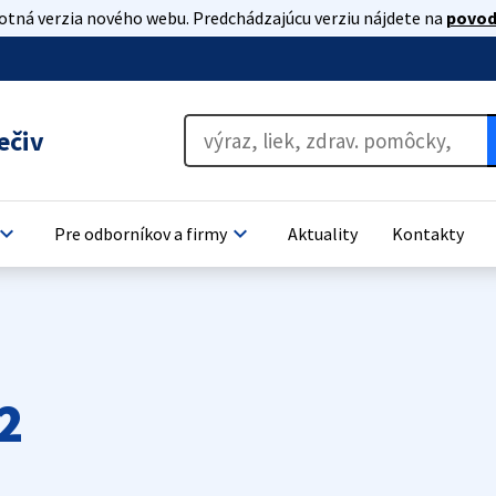
lotná verzia nového webu. Predchádzajúcu verziu nájdete na
povod
ečiv
oard_arrow_down
keyboard_arrow_down
Pre odborníkov a firmy
Aktuality
Kontakty
2