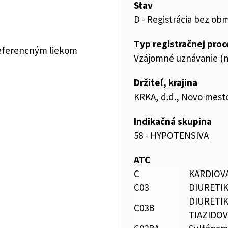
Stav
D - Registrácia bez ob
Typ registračnej pro
referencným liekom
Vzájomné uznávanie (m
Držiteľ, krajina
KRKA, d.d., Novo mesto
Indikačná skupina
58 - HYPOTENSIVA
ATC
C
KARDIOV
C03
DIURETI
DIURETIK
C03B
TIAZIDOV