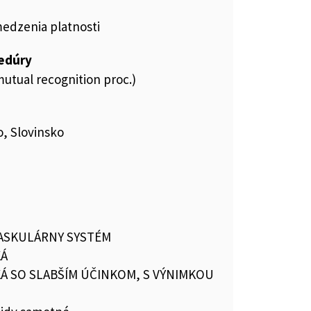
medzenia platnosti
cedúry
utual recognition proc.)
, Slovinsko
ASKULÁRNY SYSTÉM
KÁ
Á SO SLABŠÍM ÚČINKOM, S VÝNIMKOU