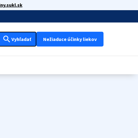
ny.sukl.sk
search
Vyhľadať
Nežiaduce účinky liekov