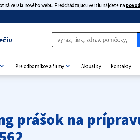
lotná verzia nového webu. Predchádzajúcu verziu nájdete na
povod
ečiv
oard_arrow_down
keyboard_arrow_down
Pre odborníkov a firmy
Aktuality
Kontakty
g prášok na príprav
0562