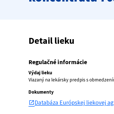
Detail lieku
Regulačné informácie
Výdaj lieku
Viazaný na lekársky predpis s obmedzen
Dokumenty
Databáza Európskej liekovej a
open_in_new