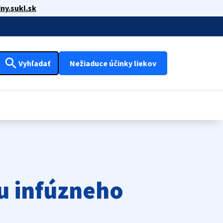
ny.sukl.sk
search
Vyhľadať
Nežiaduce účinky liekov
u infúzneho