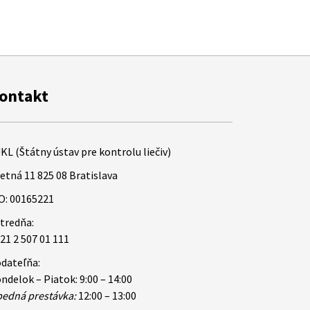
ontakt
KL (Štátny ústav pre kontrolu liečiv)
etná 11 825 08 Bratislava
O: 00165221
tredňa:
21 2 507 01 111
dateľňa:
ndelok – Piatok: 9:00 – 14:00
edná prestávka:
12:00 – 13:00