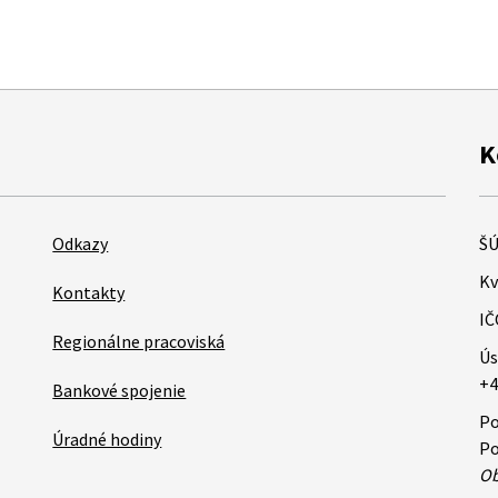
K
Odkazy
ŠÚ
Kv
Kontakty
IČ
Regionálne pracoviská
Ús
+4
Bankové spojenie
Po
Úradné hodiny
Po
Ob