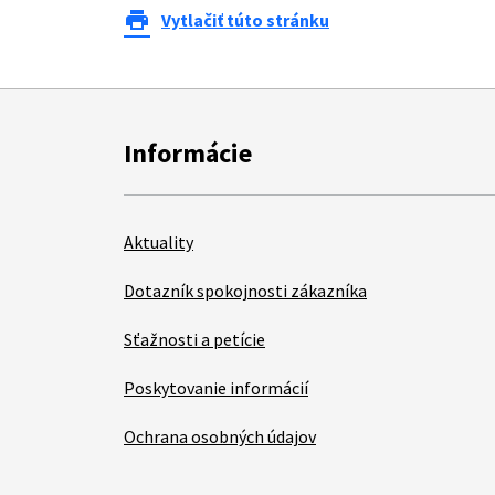
print
Vytlačiť túto stránku
Informácie
Aktuality
Dotazník spokojnosti zákazníka
Sťažnosti a petície
Poskytovanie informácií
Ochrana osobných údajov