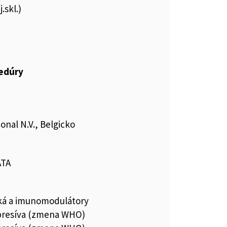
.skl.)
cedúry
onal N.V., Belgicko
ATA
iká a imunomodulátory
resíva (zmena WHO)