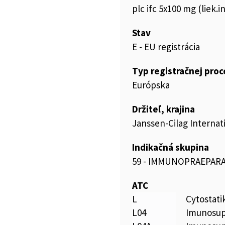
plc ifc 5x100 mg (liek.inj
Stav
E - EU registrácia
Typ registračnej pro
Európska
Držiteľ, krajina
Janssen-Cilag Internati
Indikačná skupina
59 - IMMUNOPRAEPAR
ATC
L
Cytostat
L04
Imunosup