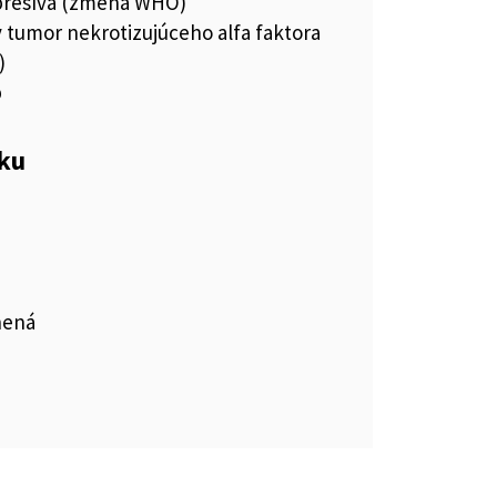
resíva (zmena WHO)
y tumor nekrotizujúceho alfa faktora
)
b
eku
nená