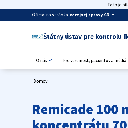
Toto je pi
arrow_drop_down
Oficiálna stránka
verejnej správy SR
Štátny ústav pre kontrolu li
keyboard_arrow_down
keyb
O nás
Pre verejnosť, pacientov a médiá
Domov
Remicade 100 m
koncentrátu 7