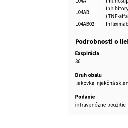
L04A
Imunosup
Inhibítor
L04AB
(TNF-alfa
L04AB02
Inflixima
Podrobnosti o li
Exspirácia
36
Druh obalu
liekovka injekčná skle
Podanie
intravenózne použitie