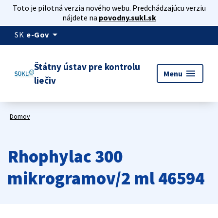
Toto je pilotná verzia nového webu. Predchádzajúcu verziu
nájdete na
povodny.sukl.sk
arrow_drop_down
SK
e-Gov
Štátny ústav pre kontrolu
menu
Menu
liečiv
Domov
Rhophylac 300
mikrogramov/2 ml 46594