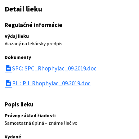
Detail lieku
Regulačné informácie
Výdaj lieku
Viazaný na lekársky predpis
Dokumenty
description
SPC: SPC_Rhophylac_09.2019.doc
description
PIL: PIL Rhophylac_09.2019.doc
Popis lieku
Právny základ žiadosti
Samostatná úplná – známe liečivo
Vydané