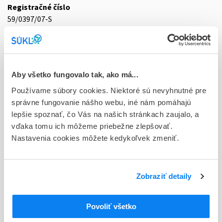
Registračné číslo
59/0397/07-S
Doplnok
sol inj 1x2 ml/300 µg (striek.inj.skl.napl.+ihla)
Stav
Aby všetko fungovalo tak, ako má...
D - Registrácia bez obmedzenia platnosti
Používame súbory cookies. Niektoré sú nevyhnutné pre
správne fungovanie nášho webu, iné nám pomáhajú
Typ registračnej procedúry
lepšie spoznať, čo Vás na našich stránkach zaujalo, a
Vzájomné uznávanie (mutual recognition proc.)
vďaka tomu ich môžeme priebežne zlepšovať.
Nastavenia cookies môžete kedykoľvek zmeniť.
Držiteľ, krajina
CSL Behring GmbH, Nemecko
Indikačná skupina
Zobraziť detaily
59 - IMMUNOPRAEPARATA
Povoliť všetko
ATC
J
ANTIINFEKTÍVA NA SYSTÉMOVÉ POUŽITIE