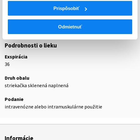
J06
Imunoséra a imunoglobulíny
Prispôsobiť
J06B
Imunoglobulíny
J06BB
Špecifické imunoglobulíny
Odmietnuť
J06BB01
Ľudský imunoglobulín anti-D (Rh)
Podrobnosti o lieku
Exspirácia
36
Druh obalu
striekačka sklenená naplnená
Podanie
intravenózne alebo intramuskulárne použitie
Informácie