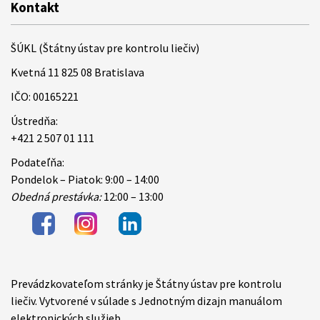
Kontakt
ŠÚKL (Štátny ústav pre kontrolu liečiv)
Kvetná 11 825 08 Bratislava
IČO: 00165221
Ústredňa:
+421 2 507 01 111
Podateľňa:
Pondelok – Piatok: 9:00 – 14:00
Obedná prestávka:
12:00 – 13:00
Prevádzkovateľom stránky je Štátny ústav pre kontrolu
Items
liečiv. Vytvorené v súlade s Jednotným dizajn manuálom
elektronických služieb.