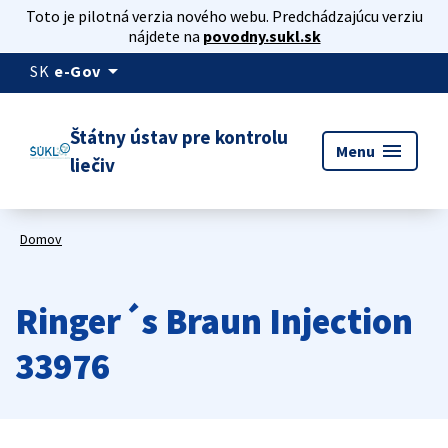
Toto je pilotná verzia nového webu. Predchádzajúcu verziu
nájdete na
povodny.sukl.sk
arrow_drop_down
SK
e-Gov
Štátny ústav pre kontrolu
menu
Menu
liečiv
Domov
Ringer´s Braun Injection
33976