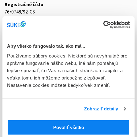
Registračné číslo
76/0748/92-CS
Doplnok
sol inf 10x500 ml (PE obal)
Stav
Aby všetko fungovalo tak, ako má...
D - Registrácia bez obmedzenia platnosti
Používame súbory cookies. Niektoré sú nevyhnutné pre
správne fungovanie nášho webu, iné nám pomáhajú
Typ registračnej procedúry
lepšie spoznať, čo Vás na našich stránkach zaujalo, a
Národná
vďaka tomu ich môžeme priebežne zlepšovať.
Nastavenia cookies môžete kedykoľvek zmeniť.
Držiteľ, krajina
B.Braun Melsungen AG, Nemecko
Indikačná skupina
Zobraziť detaily
76 - INFUNDIBILIA
Povoliť všetko
ATC
B
KRV A KRVOTVORNÉ ORGÁNY