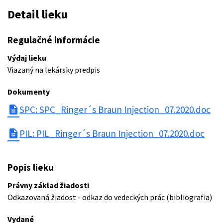
Detail lieku
Regulačné informácie
Výdaj lieku
Viazaný na lekársky predpis
Dokumenty
description
SPC: SPC_Ringer´s Braun Injection_07.2020.doc
description
PIL: PIL_Ringer´s Braun Injection_07.2020.doc
Popis lieku
Právny základ žiadosti
Odkazovaná žiadost - odkaz do vedeckých prác (bibliografia)
Vydané