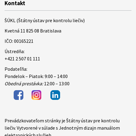
Kontakt
ŠÚKL (Štátny ústav pre kontrolu liečiv)
Kvetná 11 825 08 Bratislava
IČO: 00165221
Ústredňa:
+421 2 507 01 111
Podateľňa:
Pondelok – Piatok: 9:00 – 14:00
Obedná prestávka:
12:00 – 13:00
Prevádzkovateľom stránky je Štátny ústav pre kontrolu
Items
liečiv. Vytvorené v súlade s Jednotným dizajn manuálom
elektronických služieb.