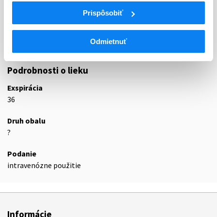
B05
NÁHRADY KRVI A PERFÚZNE ROZTOKY
Prispôsobiť
B05B
INTRAVENÓZNE ROZTOKY
B05BB
Roztoky ovplyvňujúce rovnováhu elektrolytov
Odmietnuť
B05BB01
Elektrolyty
Podrobnosti o lieku
Exspirácia
36
Druh obalu
?
Podanie
intravenózne použitie
Informácie