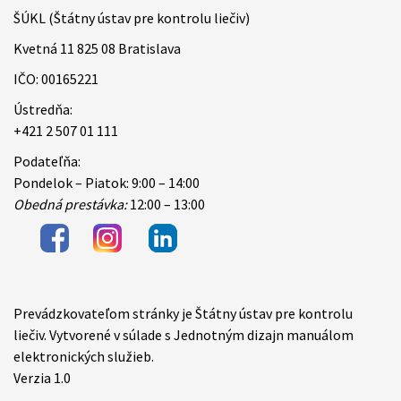
ŠÚKL (Štátny ústav pre kontrolu liečiv)
Kvetná 11 825 08 Bratislava
IČO: 00165221
Ústredňa:
+421 2 507 01 111
Podateľňa:
Pondelok – Piatok: 9:00 – 14:00
Obedná prestávka:
12:00 – 13:00
Prevádzkovateľom stránky je Štátny ústav pre kontrolu
Items
liečiv. Vytvorené v súlade s Jednotným dizajn manuálom
elektronických služieb.
Verzia 1.0