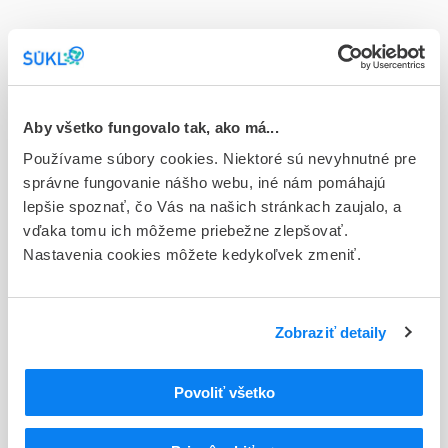
Doplnok
cps end 56x348 mg (blis,OPA/Al/PVC-Al)
Stav
E - EU registrácia
Aby všetko fungovalo tak, ako má...
Používame súbory cookies. Niektoré sú nevyhnutné pre
Typ registračnej procedúry
správne fungovanie nášho webu, iné nám pomáhajú
Európska
lepšie spoznať, čo Vás na našich stránkach zaujalo, a
vďaka tomu ich môžeme priebežne zlepšovať.
Držiteľ, krajina
Nastavenia cookies môžete kedykoľvek zmeniť.
Neuraxpharm Pharmaceuticals, S.L. , Španielsko
Indikačná skupina
59 - IMMUNOPRAEPARATA
Zobraziť detaily
ATC
Povoliť všetko
L
Cytostatiká a imunomodulátory
L04
Imunosupresíva (zmena WHO)
L04A
Imunosupresíva (zmena WHO)