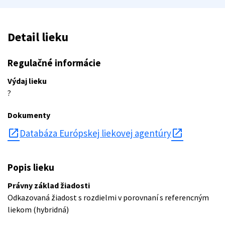
Detail lieku
Regulačné informácie
Výdaj lieku
?
Dokumenty
open_in_new
Databáza Európskej liekovej agentúry
Popis lieku
Právny základ žiadosti
Odkazovaná žiadost s rozdielmi v porovnaní s referencným
liekom (hybridná)