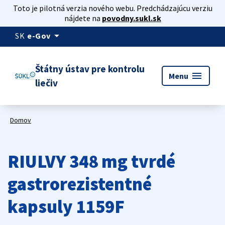
Toto je pilotná verzia nového webu. Predchádzajúcu verziu
nájdete na
povodny.sukl.sk
arrow_drop_down
SK
e-Gov
Štátny ústav pre kontrolu
menu
Menu
liečiv
Domov
RIULVY 348 mg tvrdé
gastrorezistentné
kapsuly 1159F