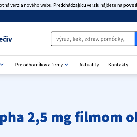
lotná verzia nového webu. Predchádzajúcu verziu nájdete na
povod
ečiv
oard_arrow_down
keyboard_arrow_down
Pre odborníkov a firmy
Aktuality
Kontakty
pha 2,5 mg filmom o