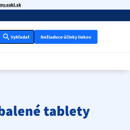
ny.sukl.sk
search
Vyhľadať
Nežiaduce účinky liekov
balené tablety