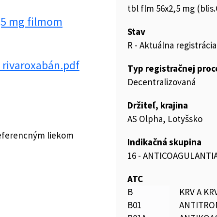
tbl flm 56x2,5 mg (blis
,5 mg filmom
Stav
R - Aktuálna registrácia
_rivaroxabán.pdf
Typ registračnej pro
Decentralizovaná
Držiteľ, krajina
AS Olpha, Lotyšsko
referencným liekom
Indikačná skupina
16 - ANTICOAGULANTIA
ATC
B
KRV A K
B01
ANTITRO