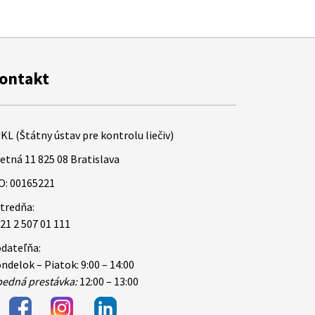
ontakt
KL (Štátny ústav pre kontrolu liečiv)
etná 11 825 08 Bratislava
O: 00165221
tredňa:
21 2 507 01 111
dateľňa:
ndelok – Piatok: 9:00 – 14:00
edná prestávka:
12:00 – 13:00