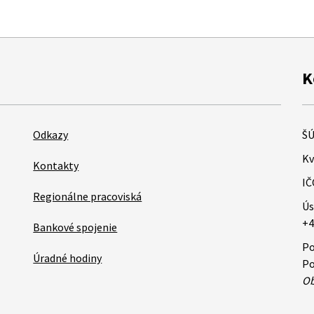
K
Odkazy
ŠÚ
Kv
Kontakty
IČ
Regionálne pracoviská
Ús
+4
Bankové spojenie
Po
Úradné hodiny
Po
Ob