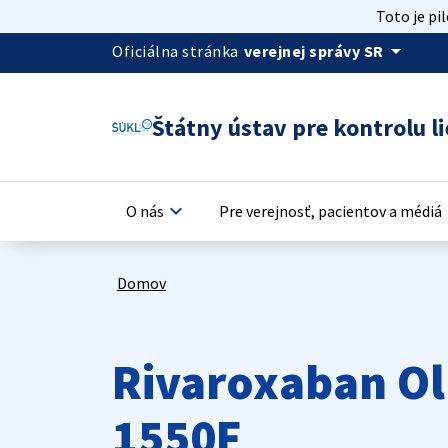
Toto je pi
arrow_drop_down
Oficiálna stránka
verejnej správy SR
Štátny ústav pre kontrolu li
keyboard_arrow_down
keyb
O nás
Pre verejnosť, pacientov a médiá
Domov
Rivaroxaban Ol
1550F