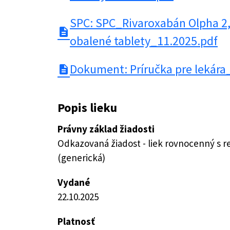
SPC: SPC_Rivaroxabán Olpha 2
description
obalené tablety_11.2025.pdf
Dokument: Príručka pre lekára
description
Popis lieku
Právny základ žiadosti
Odkazovaná žiadost - liek rovnocenný s 
(generická)
Vydané
22.10.2025
Platnosť