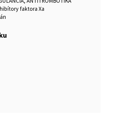
GULANCIÁ, ANTITROMBOTIKÁ
hibítory faktora Xa
bán
eku