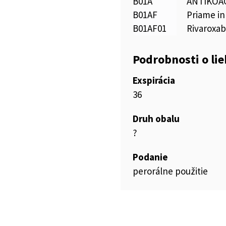
B01A
ANTIKOA
B01AF
Priame in
B01AF01
Rivaroxa
Podrobnosti o li
Exspirácia
36
Druh obalu
?
Podanie
perorálne použitie