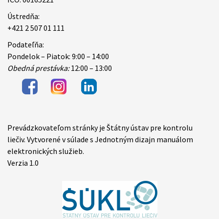
Ústredňa:
+421 2 507 01 111
Podateľňa:
Pondelok – Piatok: 9:00 – 14:00
Obedná prestávka:
12:00 – 13:00
Prevádzkovateľom stránky je Štátny ústav pre kontrolu
Items
liečiv. Vytvorené v súlade s Jednotným dizajn manuálom
elektronických služieb.
Verzia 1.0