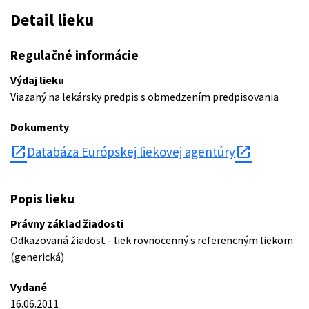
Detail lieku
Regulačné informácie
Výdaj lieku
Viazaný na lekársky predpis s obmedzením predpisovania
Dokumenty
open_in_new
Databáza Európskej liekovej agentúry
Popis lieku
Právny základ žiadosti
Odkazovaná žiadost - liek rovnocenný s referencným liekom
(generická)
Vydané
16.06.2011