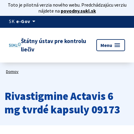
Toto je pilotná verzia nového webu. Predchádzajúcu verziu
nájdete na
povodny.sukl.sk
arrow_drop_down
SK
e-Gov
Štátny ústav pre kontrolu
menu
Menu
liečiv
Domov
Rivastigmine Actavis 6
mg tvrdé kapsuly 09173