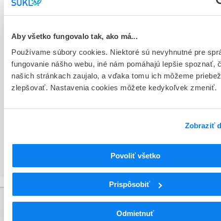
L04
Imunosupresíva (zmena WHO)
L04A
Imunosupresíva (zmena WHO)
L04AC
Inhibítory interleukínu
L04AC07
Tocilizumab
Aby všetko fungovalo tak, ako má...
Používame súbory cookies. Niektoré sú nevyhnutné pre spr
Podrobnosti o lieku
fungovanie nášho webu, iné nám pomáhajú lepšie spoznať, 
našich stránkach zaujalo, a vďaka tomu ich môžeme priebe
Exspirácia
zlepšovať. Nastavenia cookies môžete kedykoľvek zmeniť.
24
Druh obalu
liekovka injekčná sklenená
Zobraziť d
Podanie
Povoliť všetko
subkutánne použitie
Prispôsobiť
Informácie
Odmietnuť