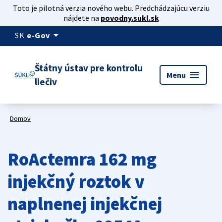
Toto je pilotná verzia nového webu. Predchádzajúcu verziu
nájdete na
povodny.sukl.sk
arrow_drop_down
SK
e-Gov
Štátny ústav pre kontrolu
menu
Menu
liečiv
Domov
RoActemra 162 mg
injekčný roztok v
naplnenej injekčnej