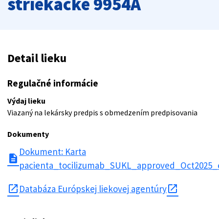
striekačke 9954A
Detail lieku
Regulačné informácie
Výdaj lieku
Viazaný na lekársky predpis s obmedzením predpisovania
Dokumenty
Dokument: Karta
description
pacienta_tocilizumab_SUKL_approved_Oct2025_e
open_in_new
Databáza Európskej liekovej agentúry