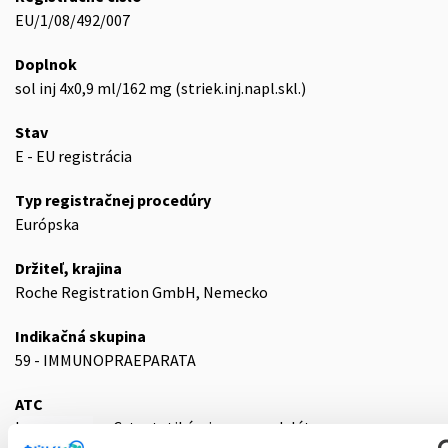
EU/1/08/492/007
Doplnok
sol inj 4x0,9 ml/162 mg (striek.inj.napl.skl.)
Stav
E - EU registrácia
Typ registračnej procedúry
Európska
Držiteľ, krajina
Roche Registration GmbH, Nemecko
Indikačná skupina
59 - IMMUNOPRAEPARATA
ATC
L
Cytostatiká a imunomodulátory