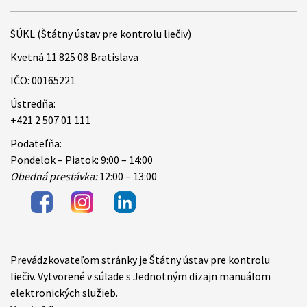
ŠÚKL (Štátny ústav pre kontrolu liečiv)
Kvetná 11 825 08 Bratislava
IČO: 00165221
Ústredňa:
+421 2 507 01 111
Podateľňa:
Pondelok – Piatok: 9:00 – 14:00
Obedná prestávka:
12:00 – 13:00
Prevádzkovateľom stránky je Štátny ústav pre kontrolu
Items
liečiv. Vytvorené v súlade s Jednotným dizajn manuálom
elektronických služieb.