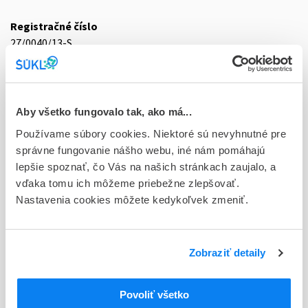
Registračné číslo
27/0040/13-S
Doplnok
tbl plg 60x8 mg (blis.PVC/PCTFE/Al)
Aby všetko fungovalo tak, ako má...
Stav
Používame súbory cookies. Niektoré sú nevyhnutné pre
D - Registrácia bez obmedzenia platnosti
správne fungovanie nášho webu, iné nám pomáhajú
Typ registračnej procedúry
lepšie spoznať, čo Vás na našich stránkach zaujalo, a
Decentralizovaná
vďaka tomu ich môžeme priebežne zlepšovať.
Nastavenia cookies môžete kedykoľvek zmeniť.
Držiteľ, krajina
STADA Arzneimittel AG, Nemecko
Zobraziť detaily
Indikačná skupina
27 - ANTIPARKINSONICA
Povoliť všetko
ATC