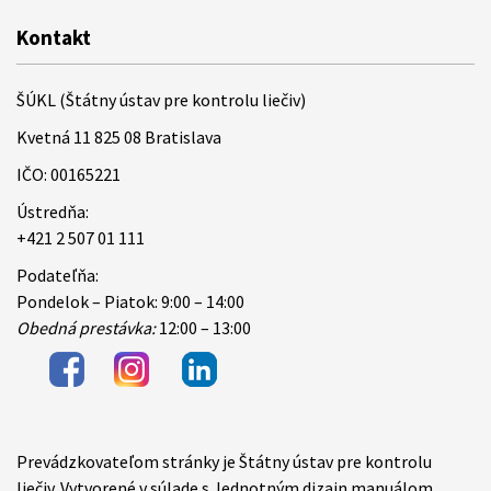
Kontakt
ŠÚKL (Štátny ústav pre kontrolu liečiv)
Kvetná 11 825 08 Bratislava
IČO: 00165221
Ústredňa:
+421 2 507 01 111
Podateľňa:
Pondelok – Piatok: 9:00 – 14:00
Obedná prestávka:
12:00 – 13:00
Prevádzkovateľom stránky je Štátny ústav pre kontrolu
Items
liečiv. Vytvorené v súlade s Jednotným dizajn manuálom