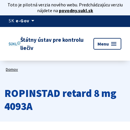
Toto je pilotná verzia nového webu. Predchádzajúcu verziu
nájdete na
povodny.sukl.sk
arrow_drop_down
SK
e-Gov
Štátny ústav pre kontrolu
menu
Menu
liečiv
Domov
ROPINSTAD retard 8 mg
4093A