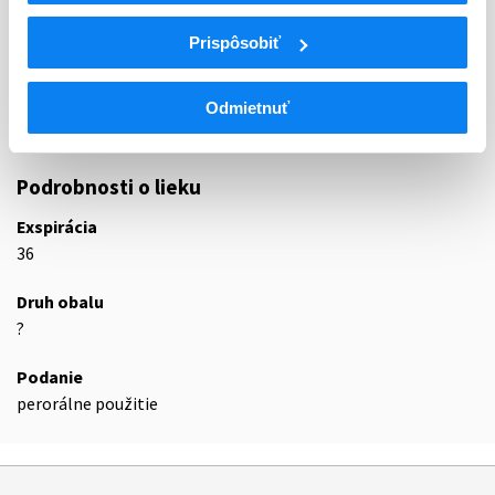
N
Centrálna nervová sústava
Prispôsobiť
N04
Antiparkinsoniká
N04B
Dopamínergické liečivá
N04BC
Agonisty dopamínu
Odmietnuť
N04BC04
Ropinirol
Podrobnosti o lieku
Exspirácia
36
Druh obalu
?
Podanie
perorálne použitie