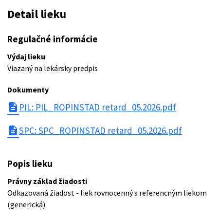
Detail lieku
Regulačné informácie
Výdaj lieku
Viazaný na lekársky predpis
Dokumenty
description
PIL: PIL_ROPINSTAD retard_05.2026.pdf
description
SPC: SPC_ROPINSTAD retard_05.2026.pdf
Popis lieku
Právny základ žiadosti
Odkazovaná žiadost - liek rovnocenný s referencným liekom
(generická)