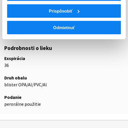
C10
HYPOLIPIDEMIKÁ
Prispôsobiť
C10B
HYPOLIPIDEMIKÁ, KOMBINÁCIE
Kombinácie rôznych liečiv upravujúcich
C10BA
hladinu lipidov
Odmietnuť
C10BA06
Rosuvastatín a ezetimib
Podrobnosti o lieku
Exspirácia
36
Druh obalu
blister OPA/Al/PVC/Al
Podanie
perorálne použitie