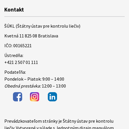
Kontakt
ŠÚKL (Štátny ústav pre kontrolu liečiv)
Kvetná 11 825 08 Bratislava
IČO: 00165221
Ústredňa:
+421 2 507 01 111
Podateľňa:
Pondelok – Piatok: 9:00 – 14:00
Obedná prestávka:
12:00 – 13:00
Prevádzkovateľom stránky je Štátny ústav pre kontrolu
Items
liečiv. Vytvorené v súlade s Jednotným dizajn manuálom