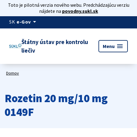
Toto je pilotná verzia nového webu. Predchádzajúcu verziu
nájdete na
povodny.sukl.sk
arrow_drop_down
SK
e-Gov
Štátny ústav pre kontrolu
menu
Menu
liečiv
Domov
Rozetin 20 mg/10 mg
0149F