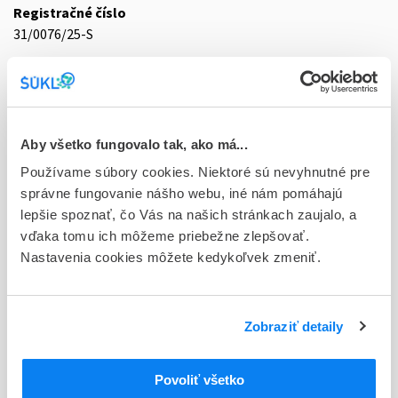
Registračné číslo
31/0076/25-S
Doplnok
tbl flm 90x20 mg/10 mg (blis.OPA/Al/PVC/Al)
Stav
Aby všetko fungovalo tak, ako má...
D - Registrácia bez obmedzenia platnosti
Používame súbory cookies. Niektoré sú nevyhnutné pre
Typ registračnej procedúry
správne fungovanie nášho webu, iné nám pomáhajú
Vzájomné uznávanie (mutual recognition proc.)
lepšie spoznať, čo Vás na našich stránkach zaujalo, a
vďaka tomu ich môžeme priebežne zlepšovať.
Držiteľ, krajina
Nastavenia cookies môžete kedykoľvek zmeniť.
Zentiva, k.s., Česká republika
Indikačná skupina
Zobraziť detaily
31 - HYPOLIPIDAEMICA
ATC
Povoliť všetko
C
KARDIOVASKULÁRNY SYSTÉM