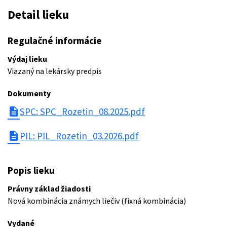
Detail lieku
Regulačné informácie
Výdaj lieku
Viazaný na lekársky predpis
Dokumenty
description
SPC: SPC_Rozetin_08.2025.pdf
description
PIL: PIL_Rozetin_03.2026.pdf
Popis lieku
Právny základ žiadosti
Nová kombinácia známych liečiv (fixná kombinácia)
Vydané