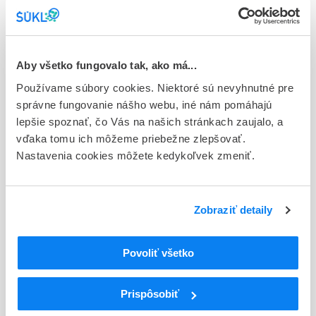
Stav
E - EU registrácia
Aby všetko fungovalo tak, ako má...
Typ registračnej procedúry
Používame súbory cookies. Niektoré sú nevyhnutné pre
Európska - orphan
správne fungovanie nášho webu, iné nám pomáhajú
Držiteľ, krajina
lepšie spoznať, čo Vás na našich stránkach zaujalo, a
UCB Pharma S.A. , Belgicko
vďaka tomu ich môžeme priebežne zlepšovať.
Nastavenia cookies môžete kedykoľvek zmeniť.
Indikačná skupina
59 - IMMUNOPRAEPARATA
Zobraziť detaily
ATC
L
Cytostatiká a imunomodulátory
L04
Imunosupresíva (zmena WHO)
Povoliť všetko
L04A
Imunosupresíva (zmena WHO)
L04AG
Prispôsobiť
L04AG16
Rozanolixizumab