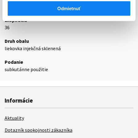
Podrobnosti o lieku
Odmietnuť
Exspirácia
36
Druh obalu
liekovka injekčná sklenená
Podanie
subkutánne použitie
Informácie
Aktuality
Dotazník spokojnosti zákazníka