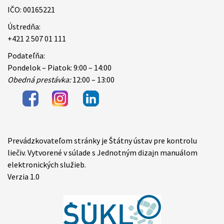
IČO: 00165221
Ústredňa:
+421 2 507 01 111
Podateľňa:
Pondelok – Piatok: 9:00 – 14:00
Obedná prestávka:
12:00 – 13:00
Prevádzkovateľom stránky je Štátny ústav pre kontrolu
Items
liečiv. Vytvorené v súlade s Jednotným dizajn manuálom
elektronických služieb.
Verzia 1.0