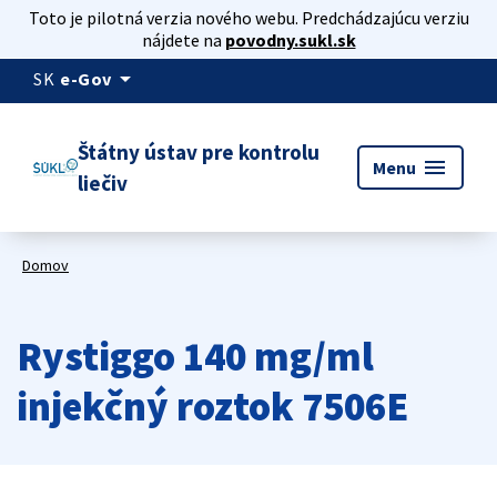
Toto je pilotná verzia nového webu. Predchádzajúcu verziu
nájdete na
povodny.sukl.sk
arrow_drop_down
SK
e-Gov
Štátny ústav pre kontrolu
menu
Menu
liečiv
Domov
Rystiggo 140 mg/ml
injekčný roztok 7506E