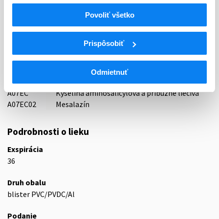
Indikačná skupina
29 - ANTIRHEUMATICA, ANTIPHLOGISTICA, ANTIURATICA
Povoliť všetko
ATC
Prispôsobiť
A
TRÁVIACI TRAKT A METABOLIZMUS
ANTIDIAROIKÁ, ČREVNÉ ANTIINFEKTÍVA A
A07
ANTIFLOGISTIKÁ
Odmietnuť
A07E
ČREVNÉ PROTIZÁPALOVÉ LIEČIVÁ
A07EC
Kyselina aminosalicylová a príbuzné liečivá
A07EC02
Mesalazín
Podrobnosti o lieku
Exspirácia
36
Druh obalu
blister PVC/PVDC/Al
Podanie