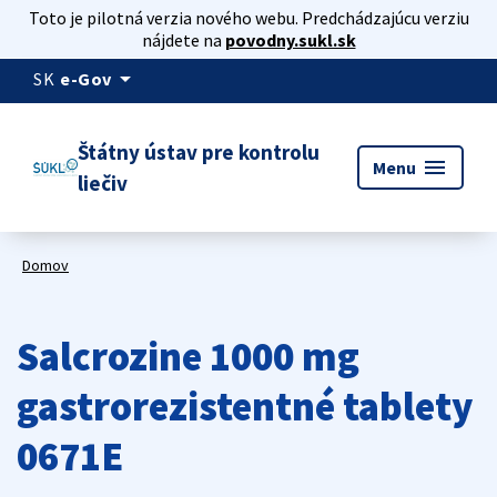
Toto je pilotná verzia nového webu. Predchádzajúcu verziu
nájdete na
povodny.sukl.sk
arrow_drop_down
SK
e-Gov
Štátny ústav pre kontrolu
menu
Menu
liečiv
Domov
Salcrozine 1000 mg
gastrorezistentné tablety
0671E