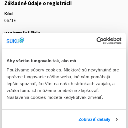
Základné údaje o registrácii
Kód
0671E
Registračné číslo
29/0125/22-S
Doplnok
tbl ent 60x1000 mg (blis.PVC/PVDC/Al)
Aby všetko fungovalo tak, ako má...
Používame súbory cookies. Niektoré sú nevyhnutné pre
Stav
správne fungovanie nášho webu, iné nám pomáhajú
D - Registrácia bez obmedzenia platnosti
lepšie spoznať, čo Vás na našich stránkach zaujalo, a
vďaka tomu ich môžeme priebežne zlepšovať.
Typ registračnej procedúry
Nastavenia cookies môžete kedykoľvek zmeniť.
Vzájomné uznávanie (mutual recognition proc.)
Držiteľ, krajina
VIVAX Pharmaceuticals, s.r.o, Slovensko
Zobraziť detaily