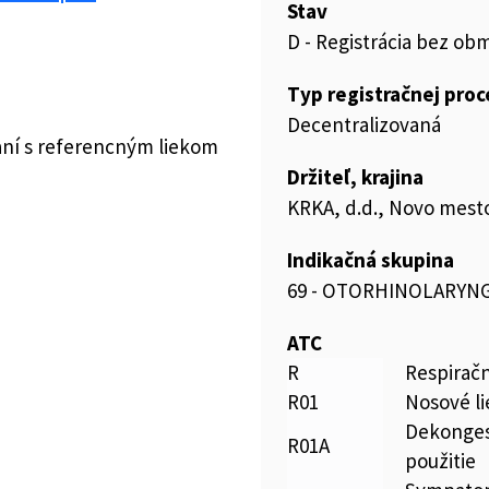
Stav
D - Registrácia bez ob
Typ registračnej pro
Decentralizovaná
aní s referencným liekom
Držiteľ, krajina
KRKA, d.d., Novo mesto
Indikačná skupina
69 - OTORHINOLARYN
ATC
R
Respirač
R01
Nosové li
Dekongest
R01A
použitie