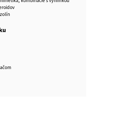
imetiká, kombinácie s výnimkou
eroidov
zolín
eku
vačom