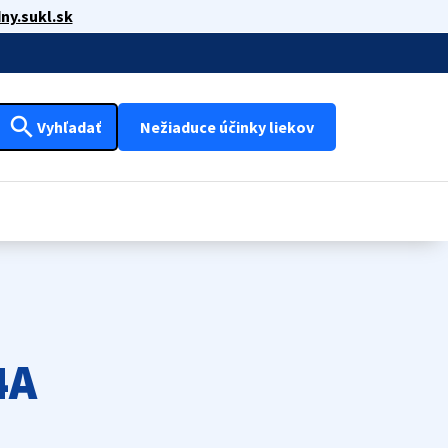
ny.sukl.sk
search
Vyhľadať
Nežiaduce účinky liekov
4A