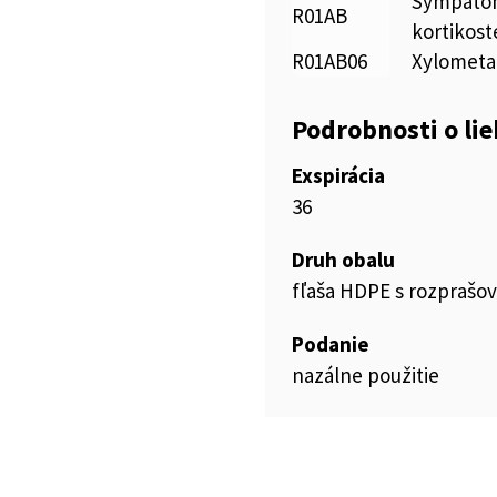
Sympatom
R01AB
kortikost
R01AB06
Xylometa
Podrobnosti o li
Exspirácia
36
Druh obalu
fľaša HDPE s rozprašo
Podanie
nazálne použitie