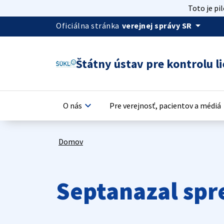
Toto je pi
arrow_drop_down
Oficiálna stránka
verejnej správy SR
Štátny ústav pre kontrolu li
keyboard_arrow_down
keyb
O nás
Pre verejnosť, pacientov a médiá
Domov
Septanazal spr