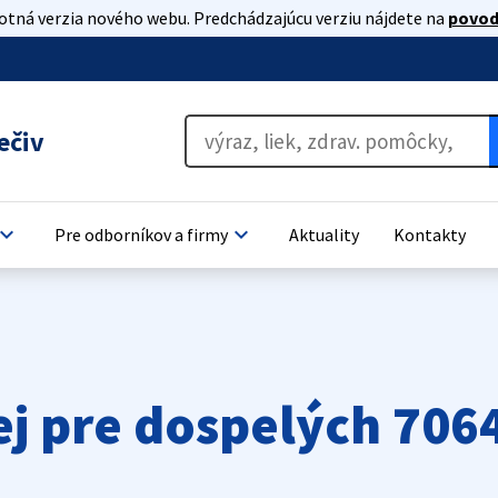
lotná verzia nového webu. Predchádzajúcu verziu nájdete na
povod
ečiv
oard_arrow_down
keyboard_arrow_down
Pre odborníkov a firmy
Aktuality
Kontakty
ej pre dospelých 706