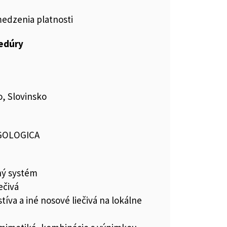
medzenia platnosti
cedúry
, Slovinsko
GOLOGICA
ný systém
ečivá
íva a iné nosové liečivá na lokálne