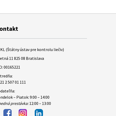
ontakt
KL (Štátny ústav pre kontrolu liečiv)
etná 11 825 08 Bratislava
O: 00165221
tredňa:
21 2 507 01 111
dateľňa:
ndelok – Piatok: 9:00 – 14:00
edná prestávka:
12:00 – 13:00