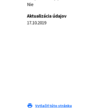
Nie
Aktualizácia údajov
17.10.2019
print
Vytlačiť túto stránku