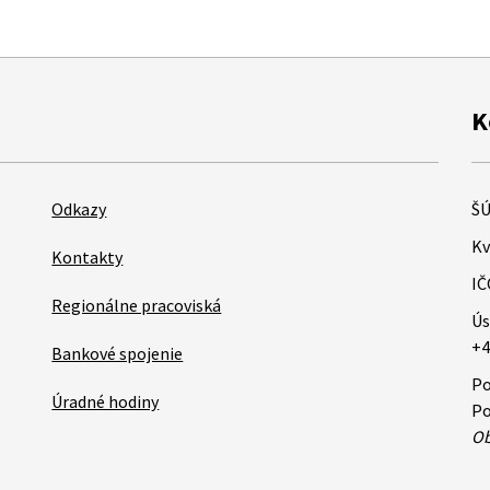
K
Odkazy
ŠÚ
Kv
Kontakty
IČ
Regionálne pracoviská
Ús
+4
Bankové spojenie
Po
Úradné hodiny
Po
Ob