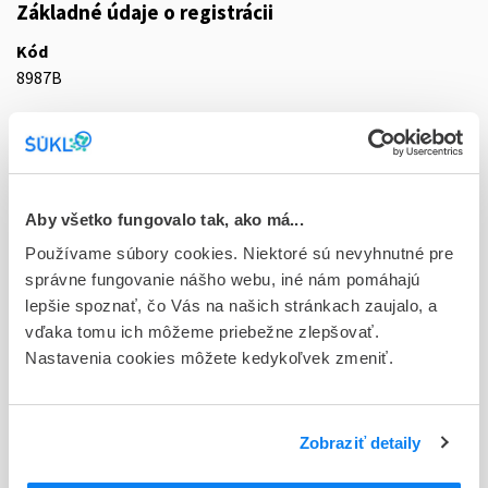
Základné údaje o registrácii
Kód
8987B
Registračné číslo
01/0186/16-S
Doplnok
Aby všetko fungovalo tak, ako má...
sol inj 4x(50x1,7 ml) (náplň skl.)
Používame súbory cookies. Niektoré sú nevyhnutné pre
Stav
správne fungovanie nášho webu, iné nám pomáhajú
D - Registrácia bez obmedzenia platnosti
lepšie spoznať, čo Vás na našich stránkach zaujalo, a
vďaka tomu ich môžeme priebežne zlepšovať.
Typ registračnej procedúry
Nastavenia cookies môžete kedykoľvek zmeniť.
Vzájomné uznávanie (mutual recognition proc.)
Držiteľ, krajina
Zobraziť detaily
Septodont, Francúzsko