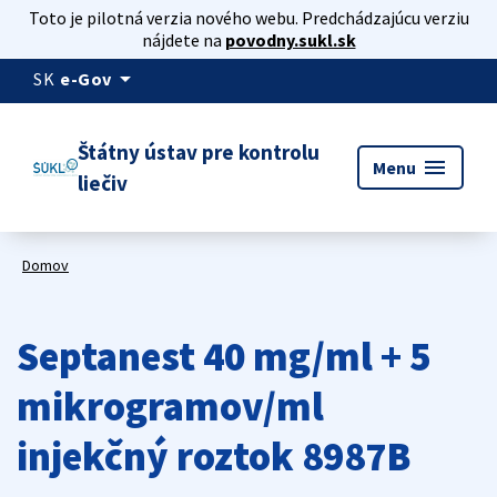
Toto je pilotná verzia nového webu. Predchádzajúcu verziu
nájdete na
povodny.sukl.sk
arrow_drop_down
SK
e-Gov
Štátny ústav pre kontrolu
menu
Menu
liečiv
Domov
Septanest 40 mg/ml + 5
mikrogramov/ml
injekčný roztok 8987B