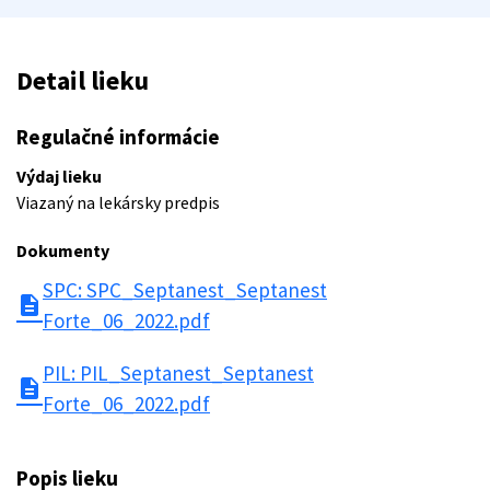
Detail lieku
Regulačné informácie
Výdaj lieku
Viazaný na lekársky predpis
Dokumenty
SPC: SPC_Septanest_Septanest
description
Forte_06_2022.pdf
PIL: PIL_Septanest_Septanest
description
Forte_06_2022.pdf
Popis lieku