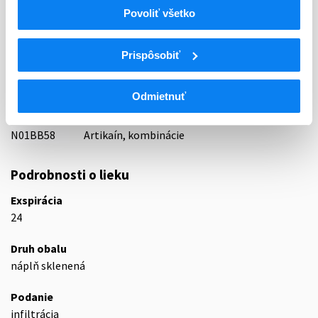
Indikačná skupina
Povoliť všetko
01 - ANAESTHETICA (LOKÁLNE)
ATC
Prispôsobiť
N
Centrálna nervová sústava
N01
Anestetiká
Odmietnuť
N01B
Lokálne anestetiká
N01BB
Amidy
N01BB58
Artikaín, kombinácie
Podrobnosti o lieku
Exspirácia
24
Druh obalu
náplň sklenená
Podanie
infiltrácia