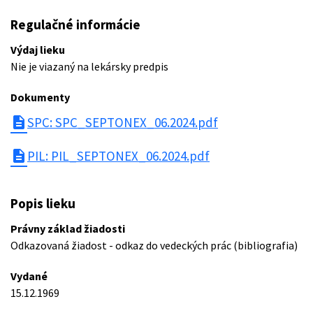
Regulačné informácie
Výdaj lieku
Nie je viazaný na lekársky predpis
Dokumenty
description
SPC: SPC_SEPTONEX_06.2024.pdf
description
PIL: PIL_SEPTONEX_06.2024.pdf
Popis lieku
Právny základ žiadosti
Odkazovaná žiadost - odkaz do vedeckých prác (bibliografia)
Vydané
15.12.1969