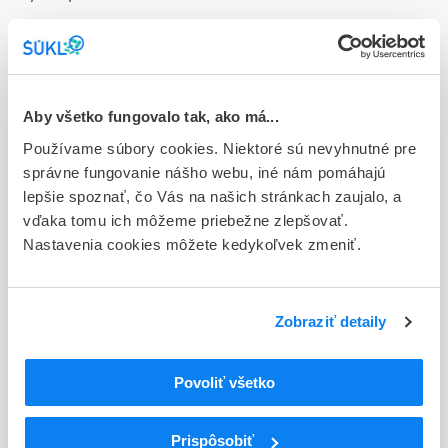
Doplnok
aer deo 1x30 ml (fľ.PE+rozpraš.)
Stav
Aby všetko fungovalo tak, ako má...
D - Registrácia bez obmedzenia platnosti
Používame súbory cookies. Niektoré sú nevyhnutné pre
Typ registračnej procedúry
správne fungovanie nášho webu, iné nám pomáhajú
Národná
lepšie spoznať, čo Vás na našich stránkach zaujalo, a
vďaka tomu ich môžeme priebežne zlepšovať.
Držiteľ, krajina
Nastavenia cookies môžete kedykoľvek zmeniť.
Teva B.V., Holandsko
Indikačná skupina
Zobraziť detaily
46 - DERMATOLOGICA
ATC
Povoliť všetko
D
DERMATOLOGIKÁ
D08
ANTISEPTIKÁ A DEZINFICIENCIÁ
Prispôsobiť
D08A
ANTISEPTIKÁ A DEZINFICIENCIÁ