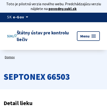
Toto je pilotná verzia nového webu. Predchádzajúcu verziu
nájdete na
povodny.sukl.sk
arrow_drop_down
SK
e-Gov
Štátny ústav pre kontrolu
menu
Menu
liečiv
Domov
SEPTONEX 66503
Detail lieku