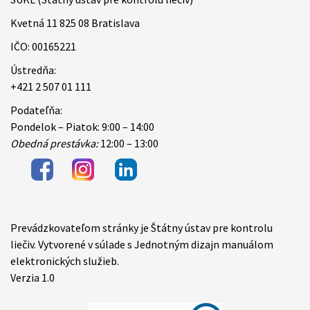
Kvetná 11 825 08 Bratislava
IČO: 00165221
Ústredňa:
+421 2 507 01 111
Podateľňa:
Pondelok – Piatok: 9:00 – 14:00
Obedná prestávka:
12:00 – 13:00
Prevádzkovateľom stránky je Štátny ústav pre kontrolu
Items
liečiv. Vytvorené v súlade s Jednotným dizajn manuálom
elektronických služieb.
Verzia 1.0