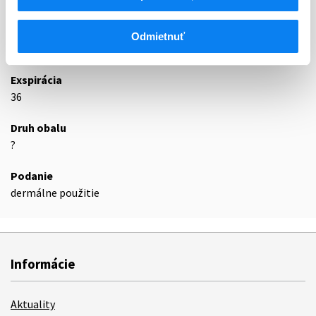
D08AJ
Liečivá s kvartérnym dusíkom
Odmietnuť
Podrobnosti o lieku
Exspirácia
36
Druh obalu
?
Podanie
dermálne použitie
Informácie
Aktuality