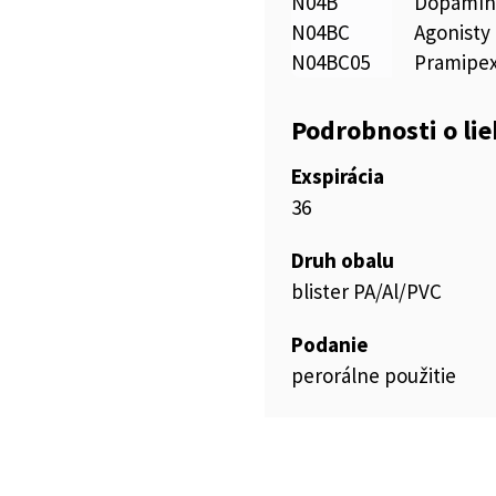
N04B
Dopamíne
N04BC
Agonisty
N04BC05
Pramipex
Podrobnosti o li
Exspirácia
36
Druh obalu
blister PA/Al/PVC
Podanie
perorálne použitie