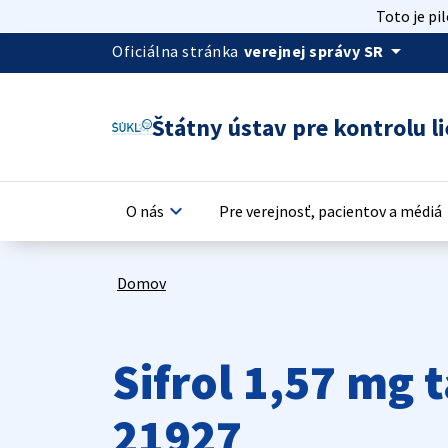
Toto je pi
arrow_drop_down
Oficiálna stránka
verejnej správy SR
Štátny ústav pre kontrolu li
keyboard_arrow_down
keyb
O nás
Pre verejnosť, pacientov a médiá
Domov
Sifrol 1,57 mg
21927