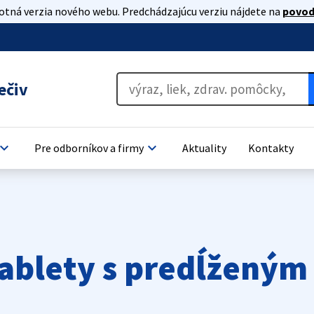
lotná verzia nového webu. Predchádzajúcu verziu nájdete na
povod
ečiv
oard_arrow_down
keyboard_arrow_down
Pre odborníkov a firmy
Aktuality
Kontakty
 tablety s predĺžený