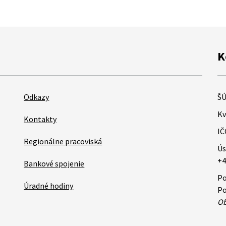
K
Odkazy
ŠÚ
Kv
Kontakty
IČ
Regionálne pracoviská
Ús
+4
Bankové spojenie
Po
Úradné hodiny
Po
Ob