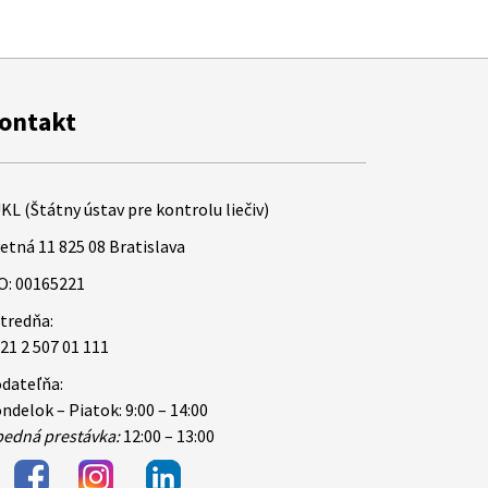
ontakt
KL (Štátny ústav pre kontrolu liečiv)
etná 11 825 08 Bratislava
O: 00165221
tredňa:
21 2 507 01 111
dateľňa:
ndelok – Piatok: 9:00 – 14:00
edná prestávka:
12:00 – 13:00