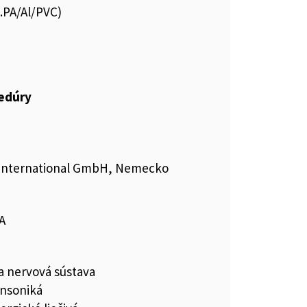
s.PA/Al/PVC)
cedúry
 International GmbH, Nemecko
A
a nervová sústava
insoniká