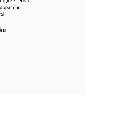
rgické liečivá
 dopamínu
ol
eku