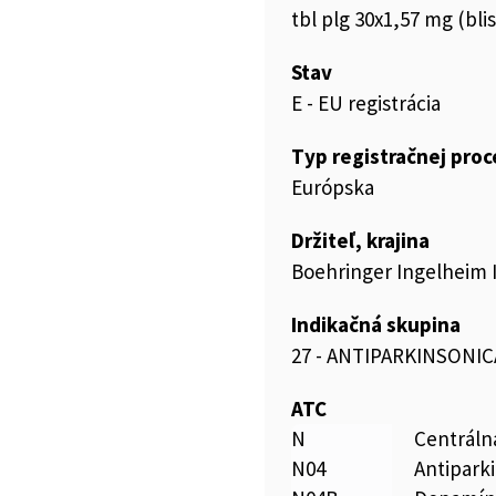
tbl plg 30x1,57 mg (bli
Stav
E - EU registrácia
Typ registračnej pro
Európska
Držiteľ, krajina
Boehringer Ingelheim
Indikačná skupina
27 - ANTIPARKINSONIC
ATC
N
Centráln
N04
Antipark