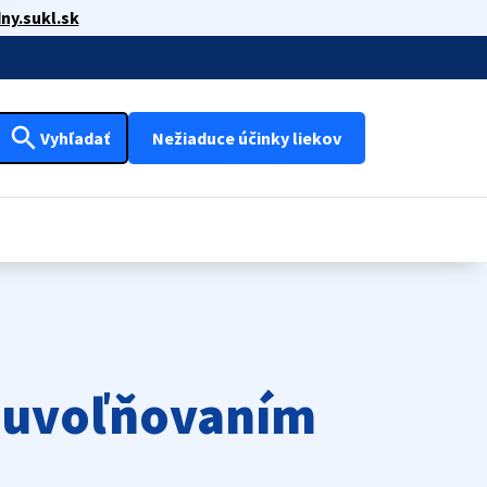
ny.sukl.sk
search
Vyhľadať
Nežiaduce účinky liekov
m uvoľňovaním