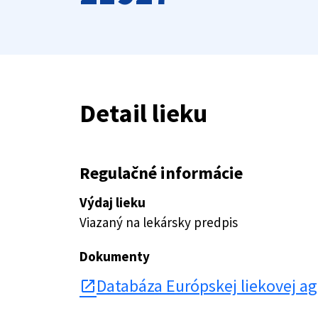
Detail lieku
Regulačné informácie
Výdaj lieku
Viazaný na lekársky predpis
Dokumenty
Databáza Európskej liekovej a
open_in_new