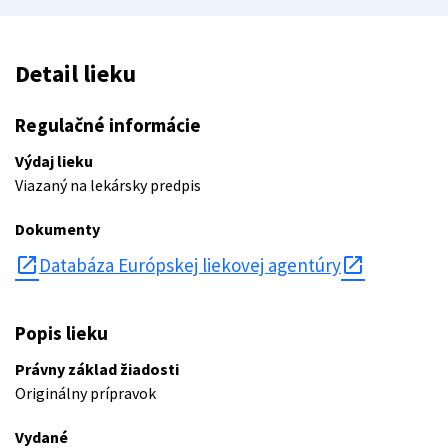
Detail lieku
Regulačné informácie
Výdaj lieku
Viazaný na lekársky predpis
Dokumenty
open_in_new
Databáza Európskej liekovej agentúry
Popis lieku
Právny základ žiadosti
Originálny prípravok
Vydané