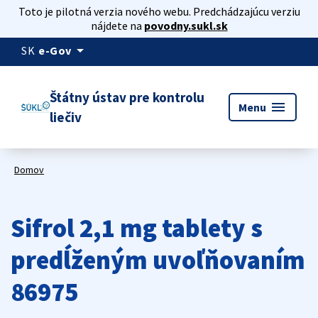
Toto je pilotná verzia nového webu. Predchádzajúcu verziu
nájdete na
povodny.sukl.sk
arrow_drop_down
SK
e-Gov
Štátny ústav pre kontrolu
menu
Menu
liečiv
Domov
Sifrol 2,1 mg tablety s
predĺženým uvoľňovaním
86975