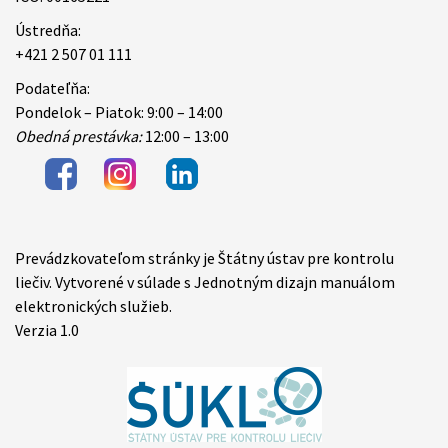
Ústredňa:
+421 2 507 01 111
Podateľňa:
Pondelok – Piatok: 9:00 – 14:00
Obedná prestávka:
12:00 – 13:00
Prevádzkovateľom stránky je Štátny ústav pre kontrolu
Items
liečiv. Vytvorené v súlade s Jednotným dizajn manuálom
elektronických služieb.
Verzia 1.0