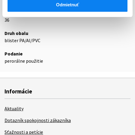
Podrobnosti o lieku
Odmietnuť
Exspirácia
36
Druh obalu
blister PA/Al/PVC
Podanie
perorálne použitie
Informácie
Aktuality
Dotazník spokojnosti zákazníka
Sťažnosti a petície