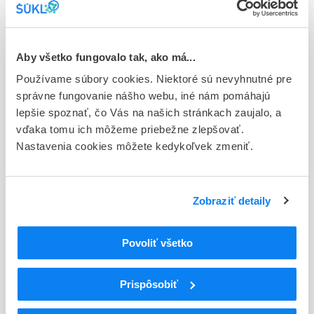
Stav
E - EU registrácia
Typ registračnej procedúry
Aby všetko fungovalo tak, ako má...
Európska
Používame súbory cookies. Niektoré sú nevyhnutné pre
správne fungovanie nášho webu, iné nám pomáhajú
Držiteľ, krajina
lepšie spoznať, čo Vás na našich stránkach zaujalo, a
Boehringer Ingelheim International GmbH, Nemecko
vďaka tomu ich môžeme priebežne zlepšovať.
Nastavenia cookies môžete kedykoľvek zmeniť.
Indikačná skupina
27 - ANTIPARKINSONICA
ATC
Zobraziť detaily
N
Centrálna nervová sústava
N04
Antiparkinsoniká
Povoliť všetko
N04B
Dopamínergické liečivá
N04BC
Agonisty dopamínu
N04BC05
Pramipexol
Prispôsobiť