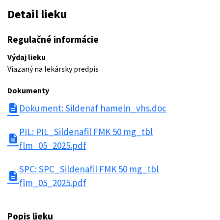
Detail lieku
Regulačné informácie
Výdaj lieku
Viazaný na lekársky predpis
Dokumenty
description
Dokument: Sildenaf hameln_vhs.doc
PIL: PIL_Sildenafil FMK 50 mg_tbl
description
flm_05_2025.pdf
SPC: SPC_Sildenafil FMK 50 mg_tbl
description
flm_05_2025.pdf
Popis lieku