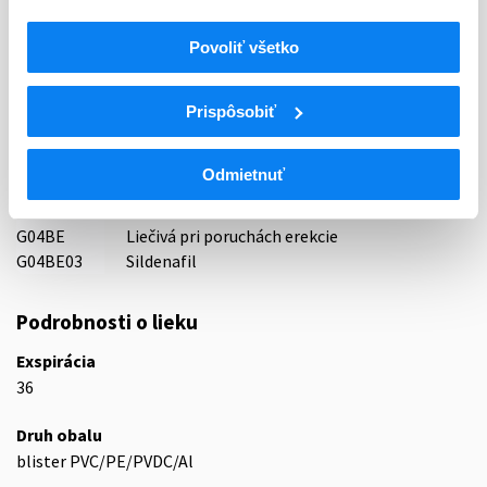
Indikačná skupina
Povoliť všetko
83 - VASODILATANTIA
ATC
Prispôsobiť
UROGENITÁLNY TRAKT A POHLAVNÉ
G
HORMÓNY
Odmietnuť
G04
UROLOGIKÁ
G04B
UROLOGIKÁ
G04BE
Liečivá pri poruchách erekcie
G04BE03
Sildenafil
Podrobnosti o lieku
Exspirácia
36
Druh obalu
blister PVC/PE/PVDC/Al