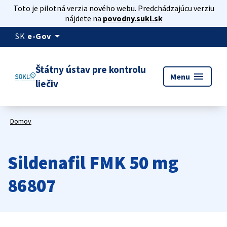
Toto je pilotná verzia nového webu. Predchádzajúcu verziu
nájdete na
povodny.sukl.sk
arrow_drop_down
SK
e-Gov
Štátny ústav pre kontrolu
menu
Menu
liečiv
Domov
Sildenafil FMK 50 mg
86807