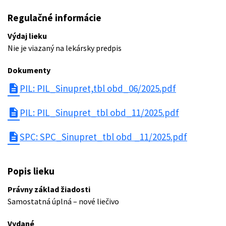
Regulačné informácie
Výdaj lieku
Nie je viazaný na lekársky predpis
Dokumenty
description
PIL: PIL_Sinupret,tbl obd_06/2025.pdf
description
PIL: PIL_Sinupret_tbl obd_11/2025.pdf
description
SPC: SPC_Sinupret_tbl obd _11/2025.pdf
Popis lieku
Právny základ žiadosti
Samostatná úplná – nové liečivo
Vydané