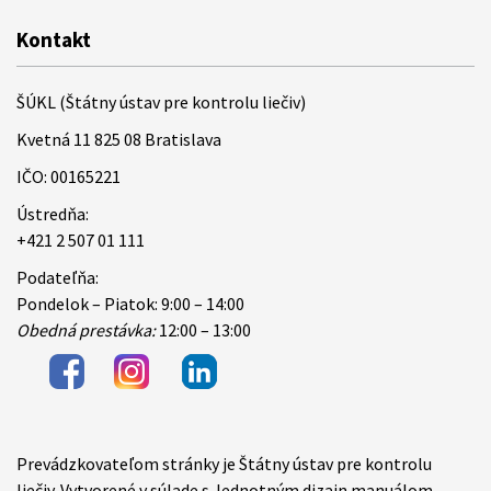
Kontakt
ŠÚKL (Štátny ústav pre kontrolu liečiv)
Kvetná 11 825 08 Bratislava
IČO: 00165221
Ústredňa:
+421 2 507 01 111
Podateľňa:
Pondelok – Piatok: 9:00 – 14:00
Obedná prestávka:
12:00 – 13:00
Prevádzkovateľom stránky je Štátny ústav pre kontrolu
Items
liečiv. Vytvorené v súlade s Jednotným dizajn manuálom