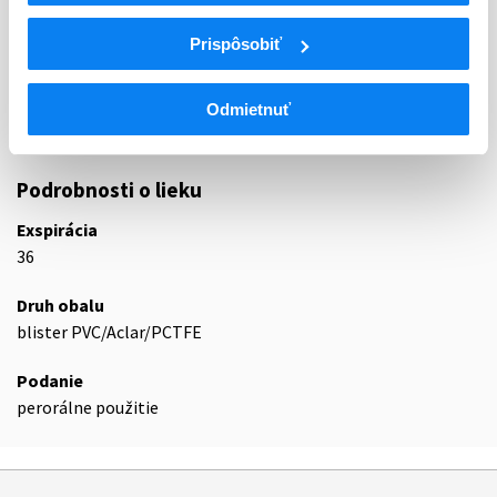
R
Respiračný systém
R05
Antitusiká a lieky proti nachladnutiu
Prispôsobiť
Expektoranciá s výnimkou kombinácií s
R05C
antitusikami
R05CB
Mukolytiká
Odmietnuť
R05CB10
Kombinácie
Podrobnosti o lieku
Exspirácia
36
Druh obalu
blister PVC/Aclar/PCTFE
Podanie
perorálne použitie