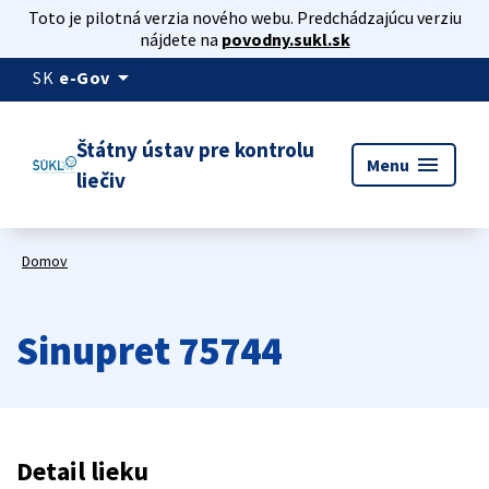
Toto je pilotná verzia nového webu. Predchádzajúcu verziu
nájdete na
povodny.sukl.sk
arrow_drop_down
SK
e-Gov
Štátny ústav pre kontrolu
menu
Menu
liečiv
Domov
Sinupret 75744
Detail lieku