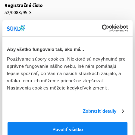
Registračné číslo
52/0083/95-S
Doplnok
tbl obd 50 (blister)
Stav
Aby všetko fungovalo tak, ako má...
D - Registrácia bez obmedzenia platnosti
Používame súbory cookies. Niektoré sú nevyhnutné pre
správne fungovanie nášho webu, iné nám pomáhajú
Typ registračnej procedúry
lepšie spoznať, čo Vás na našich stránkach zaujalo, a
Národná
vďaka tomu ich môžeme priebežne zlepšovať.
Držiteľ, krajina
Nastavenia cookies môžete kedykoľvek zmeniť.
Bionorica SE, Nemecko
Indikačná skupina
Zobraziť detaily
52 - EXPECTORANTIA, MUCOLYTICA
ATC
Povoliť všetko