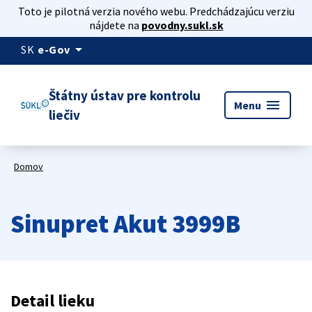
Toto je pilotná verzia nového webu. Predchádzajúcu verziu
nájdete na
povodny.sukl.sk
arrow_drop_down
SK
e-Gov
Štátny ústav pre kontrolu
menu
Menu
liečiv
Domov
Sinupret Akut 3999B
Detail lieku