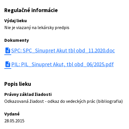
Regulačné informácie
Výdaj lieku
Nie je viazaný na lekársky predpis
Dokumenty
description
SPC: SPC_Sinupret Akut tbl obd_11.2020.doc
description
PIL: PIL_Sinupret Akut, tbl obd_06/2025.pdf
Popis lieku
Právny základ žiadosti
Odkazovaná žiadost - odkaz do vedeckých prác (bibliografia)
Vydané
28.05.2015