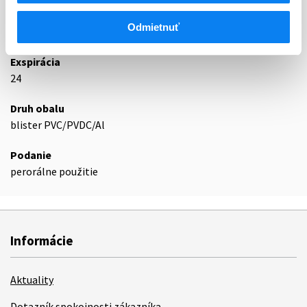
Odmietnuť
Podrobnosti o lieku
Exspirácia
24
Druh obalu
blister PVC/PVDC/Al
Podanie
perorálne použitie
Informácie
Aktuality
Dotazník spokojnosti zákazníka