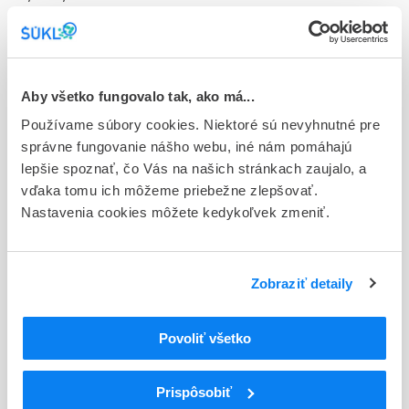
Doplnok
tbl obd 20x160 mg (blis.PVC/PVDC/Al)
Stav
Aby všetko fungovalo tak, ako má...
D - Registrácia bez obmedzenia platnosti
Používame súbory cookies. Niektoré sú nevyhnutné pre
správne fungovanie nášho webu, iné nám pomáhajú
Typ registračnej procedúry
lepšie spoznať, čo Vás na našich stránkach zaujalo, a
Decentralizovaná
vďaka tomu ich môžeme priebežne zlepšovať.
Nastavenia cookies môžete kedykoľvek zmeniť.
Držiteľ, krajina
Bionorica SE, Nemecko
Indikačná skupina
Zobraziť detaily
52 - EXPECTORANTIA, MUCOLYTICA
Povoliť všetko
ATC
R
Respiračný systém
R05
Antitusiká a lieky proti nachladnutiu
Prispôsobiť
R05X
Iné liečivá proti nachladnutiu