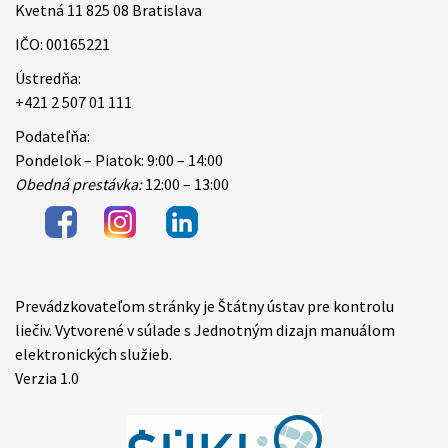
Kvetná 11 825 08 Bratislava
IČO: 00165221
Ústredňa:
+421 2 507 01 111
Podateľňa:
Pondelok – Piatok: 9:00 – 14:00
Obedná prestávka:
12:00 – 13:00
Prevádzkovateľom stránky je Štátny ústav pre kontrolu
Items
liečiv. Vytvorené v súlade s Jednotným dizajn manuálom
elektronických služieb.
Verzia 1.0