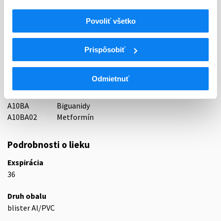
Indikačná skupina
Povoliť všetko
18 - ANTIDIABETICA (VRÁTANE INZULÍNU)
ATC
Prispôsobiť
A
TRÁVIACI TRAKT A METABOLIZMUS
A10
ANTIDIABETIKÁ
Odmietnuť
Liečivá znižujúce hladinu glukózy v krvi s
A10B
výnimkou inzulínov
A10BA
Biguanidy
A10BA02
Metformín
Podrobnosti o lieku
Exspirácia
36
Druh obalu
blister Al/PVC