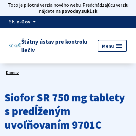
Toto je pilotná verzia nového webu. Predchádzajúcu verziu
nájdete na
povodny.sukl.sk
arrow_drop_down
SK
e-Gov
Štátny ústav pre kontrolu
menu
Menu
liečiv
Domov
Siofor SR 750 mg tablety
s predĺženým
uvoľňovaním 9701C