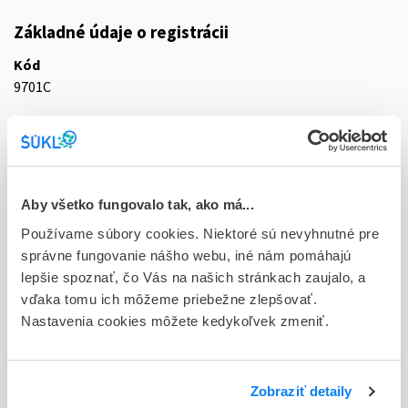
Základné údaje o registrácii
Kód
9701C
Registračné číslo
18/0373/18-S
Doplnok
Aby všetko fungovalo tak, ako má...
tbl plg 60x750 mg (blis.Al/PVC)
Používame súbory cookies. Niektoré sú nevyhnutné pre
Stav
správne fungovanie nášho webu, iné nám pomáhajú
D - Registrácia bez obmedzenia platnosti
lepšie spoznať, čo Vás na našich stránkach zaujalo, a
vďaka tomu ich môžeme priebežne zlepšovať.
Typ registračnej procedúry
Nastavenia cookies môžete kedykoľvek zmeniť.
Decentralizovaná
Držiteľ, krajina
Zobraziť detaily
Berlin-Chemie AG, Nemecko