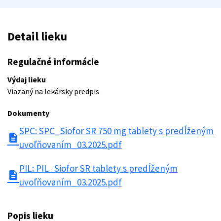
Detail lieku
Regulačné informácie
Výdaj lieku
Viazaný na lekársky predpis
Dokumenty
SPC: SPC_Siofor SR 750 mg tablety s predĺženým
description
uvoľňovaním_03.2025.pdf
PIL: PIL_Siofor SR tablety s predĺženým
description
uvoľňovaním_03.2025.pdf
Popis lieku