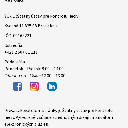
ŠÚKL (Štátny ústav pre kontrolu liečiv)
Kvetná 11 825 08 Bratislava
IČO: 00165221
Ústredňa:
+421 2 507 01 111
Podateľňa:
Pondelok – Piatok: 9:00 – 14:00
Obedná prestávka:
12:00 – 13:00
Prevádzkovateľom stránky je Štátny ústav pre kontrolu
Items
liečiv. Vytvorené v súlade s Jednotným dizajn manuálom
elektronických služieb.