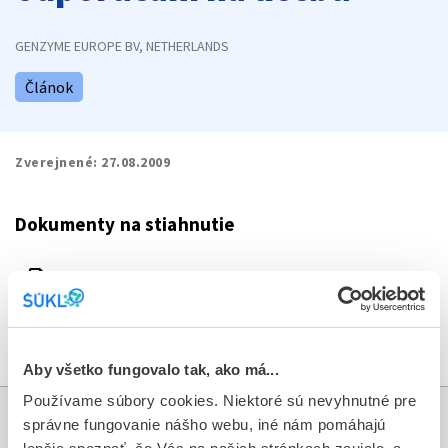
GENZYME EUROPE BV, NETHERLANDS
Článok
Zverejnené:
27.08.2009
Dokumenty na stiahnutie
file_present
SK_Cerezyme_DHPC_2009-08-13_SIGNED.pdf
download
Stiahnuť dokument
Aby všetko fungovalo tak, ako má...
Používame súbory cookies. Niektoré sú nevyhnutné pre
správne fungovanie nášho webu, iné nám pomáhajú
Informácie