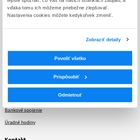
lepšie spoznať, čo Vás na našich stránkach zaujalo, a
vďaka tomu ich môžeme priebežne zlepšovať.
Aktuality
Nastavenia cookies môžete kedykoľvek zmeniť.
Dotazník spokojnosti zákazníka
Sťažnosti a petície
Zobraziť detaily
Poskytovanie informácií
Povoliť všetko
Ochrana osobných údajov
Odkazy
Prispôsobiť
Kontakty
Odmietnuť
Regionálne pracoviská
Bankové spojenie
Úradné hodiny
Kontakt