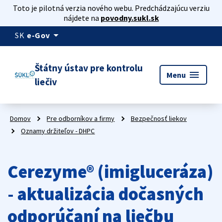
Toto je pilotná verzia nového webu. Predchádzajúcu verziu
nájdete na
povodny.sukl.sk
arrow_drop_down
SK
e-Gov
Štátny ústav pre kontrolu
menu
Menu
liečiv
Domov
Pre odborníkov a firmy
Bezpečnosť liekov
Oznamy držiteľov - DHPC
Cerezyme® (imigluceráza)
- aktualizácia dočasných
odporúčaní na liečbu