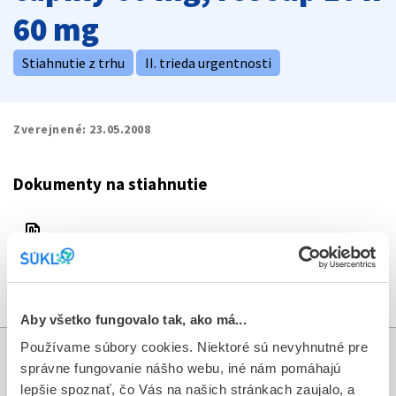
60 mg
Stiahnutie z trhu
II. trieda urgentnosti
Zverejnené:
23.05.2008
Dokumenty na stiahnutie
file_present
nurofen_rct_sup.pdf
download
Stiahnuť dokument
Aby všetko fungovalo tak, ako má...
Používame súbory cookies. Niektoré sú nevyhnutné pre
Informácie
správne fungovanie nášho webu, iné nám pomáhajú
lepšie spoznať, čo Vás na našich stránkach zaujalo, a