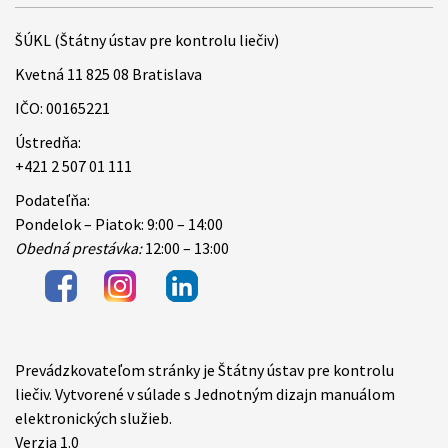
ŠÚKL (Štátny ústav pre kontrolu liečiv)
Kvetná 11 825 08 Bratislava
IČO: 00165221
Ústredňa:
+421 2 507 01 111
Podateľňa:
Pondelok – Piatok: 9:00 – 14:00
Obedná prestávka:
12:00 – 13:00
Prevádzkovateľom stránky je Štátny ústav pre kontrolu
Items
liečiv. Vytvorené v súlade s Jednotným dizajn manuálom
elektronických služieb.
Verzia 1.0