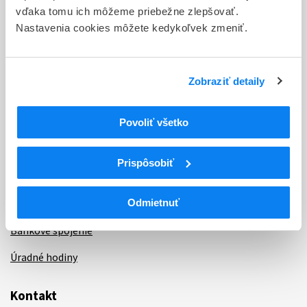
vďaka tomu ich môžeme priebežne zlepšovať.
Aktuality
Nastavenia cookies môžete kedykoľvek zmeniť.
Dotazník spokojnosti zákazníka
Sťažnosti a petície
Zobraziť detaily
Poskytovanie informácií
Ochrana osobných údajov
Povoliť všetko
Odkazy
Prispôsobiť
Kontakty
Regionálne pracoviská
Odmietnuť
Bankové spojenie
Úradné hodiny
Kontakt