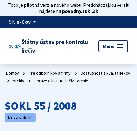
Toto je pilotná verzia nového webu. Predchádzajúcu verziu
nájdete na
povodny.sukl.sk
arrow_drop_down
SK
e-Gov
Štátny ústav pre kontrolu
menu
Menu
liečiv
Domov
Pre odborníkov a firmy
Dostupnosť a kvalita liekov
Archív
Správy o kvalite liečiv - archív
SOKL 55 / 2008
Nezaradené