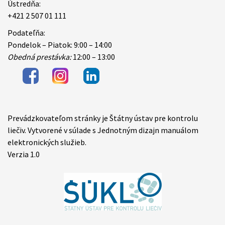
Ústredňa:
+421 2 507 01 111
Podateľňa:
Pondelok – Piatok: 9:00 – 14:00
Obedná prestávka:
12:00 – 13:00
Prevádzkovateľom stránky je Štátny ústav pre kontrolu
Items
liečiv. Vytvorené v súlade s Jednotným dizajn manuálom
elektronických služieb.
Verzia 1.0