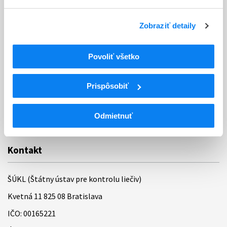
Poskytovanie informácií
Ochrana osobných údajov
Zobraziť detaily
Odkazy
Povoliť všetko
Kontakty
Regionálne pracoviská
Prispôsobiť
Bankové spojenie
Odmietnuť
Úradné hodiny
Kontakt
ŠÚKL (Štátny ústav pre kontrolu liečiv)
Kvetná 11 825 08 Bratislava
IČO: 00165221