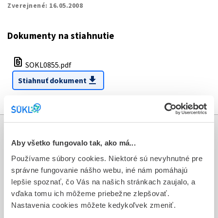
Zverejnené:
16.05.2008
Dokumenty na stiahnutie
file_present
SOKL0855.pdf
download
Stiahnuť dokument
Informácie
Aby všetko fungovalo tak, ako má...
Používame súbory cookies. Niektoré sú nevyhnutné pre
Aktuality
správne fungovanie nášho webu, iné nám pomáhajú
lepšie spoznať, čo Vás na našich stránkach zaujalo, a
Dotazník spokojnosti zákazníka
vďaka tomu ich môžeme priebežne zlepšovať.
Sťažnosti a petície
Nastavenia cookies môžete kedykoľvek zmeniť.