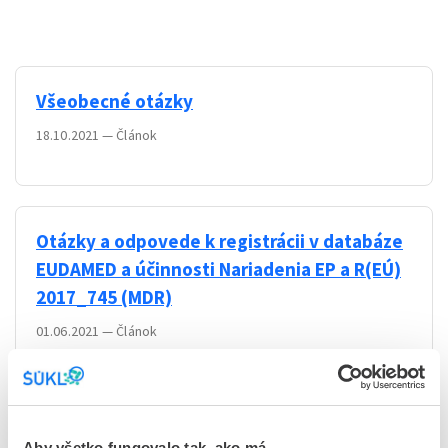
Všeobecné otázky
18.10.2021
—
Článok
Otázky a odpovede k registrácii v databáze
EUDAMED a účinnosti Nariadenia EP a R(EÚ)
2017_745 (MDR)
01.06.2021
—
Článok
Testy na COVID-19: Otázky a odpovede
Aby všetko fungovalo tak, ako má...