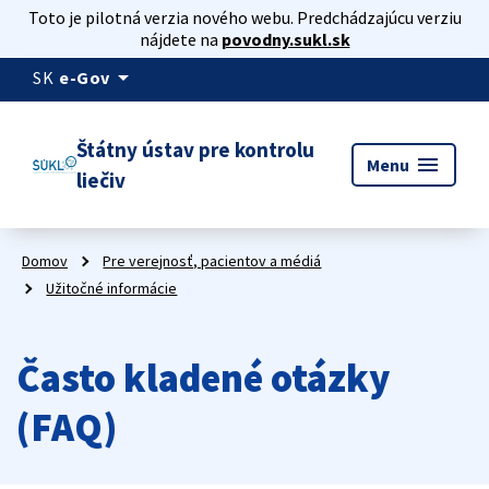
Toto je pilotná verzia nového webu. Predchádzajúcu verziu
nájdete na
povodny.sukl.sk
arrow_drop_down
SK
e-Gov
Štátny ústav pre kontrolu
menu
Menu
liečiv
Domov
Pre verejnosť, pacientov a médiá
Užitočné informácie
Často kladené otázky
(FAQ)