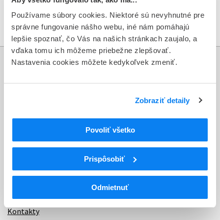
21.10.2020
—
Článok
Používame súbory cookies. Niektoré sú nevyhnutné pre
správne fungovanie nášho webu, iné nám pomáhajú
lepšie spoznať, čo Vás na našich stránkach zaujalo, a
vďaka tomu ich môžeme priebežne zlepšovať.
Nastavenia cookies môžete kedykoľvek zmeniť.
Informácie
Aktuality
Zobraziť detaily
Dotazník spokojnosti zákazníka
Povoliť všetko
Sťažnosti a petície
Poskytovanie informácií
Prispôsobiť
Ochrana osobných údajov
Odmietnuť
Odkazy
Kontakty