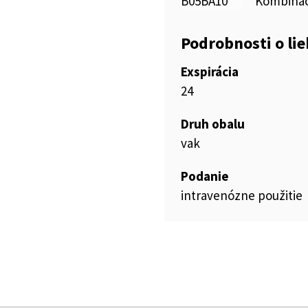
B05BA10
Kombinác
Podrobnosti o li
Exspirácia
24
Druh obalu
vak
Podanie
intravenózne použitie