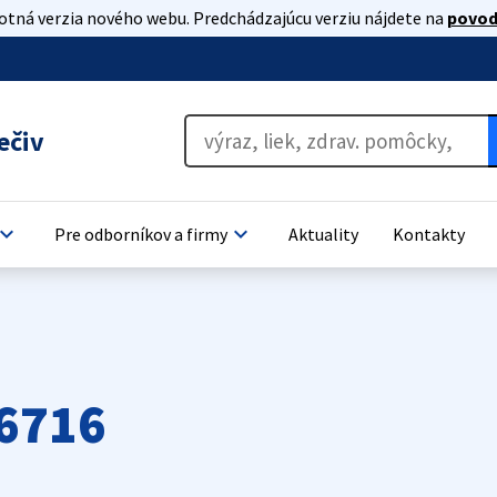
lotná verzia nového webu. Predchádzajúcu verziu nájdete na
povod
ečiv
oard_arrow_down
keyboard_arrow_down
Pre odborníkov a firmy
Aktuality
Kontakty
6716