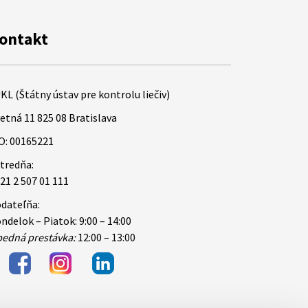
ontakt
KL (Štátny ústav pre kontrolu liečiv)
etná 11 825 08 Bratislava
O: 00165221
tredňa:
21 2 507 01 111
dateľňa:
ndelok – Piatok: 9:00 – 14:00
edná prestávka:
12:00 – 13:00