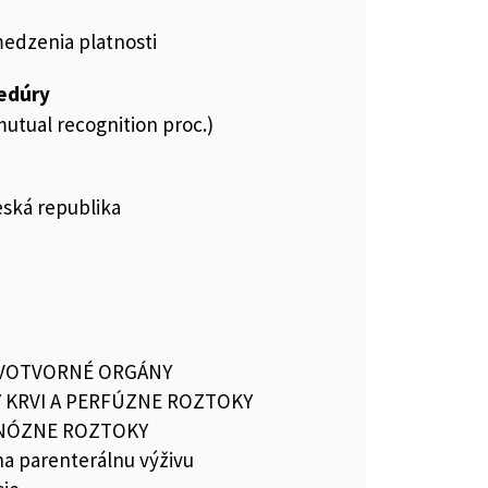
medzenia platnosti
cedúry
utual recognition proc.)
Česká republika
RVOTVORNÉ ORGÁNY
 KRVI A PERFÚZNE ROZTOKY
NÓZNE ROZTOKY
a parenterálnu výživu