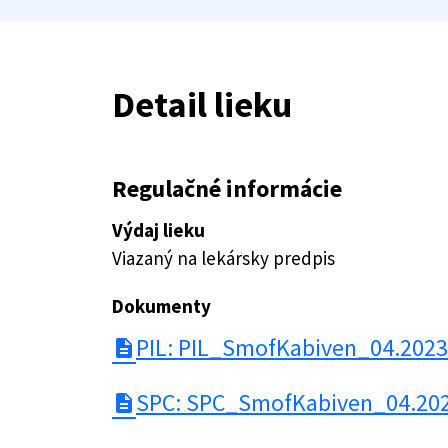
Detail lieku
Regulačné informácie
Výdaj lieku
Viazaný na lekársky predpis
Dokumenty
PIL: PIL_SmofKabiven_04.2023
description
SPC: SPC_SmofKabiven_04.202
description