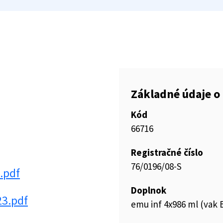
Základné údaje o 
Kód
66716
Registračné číslo
76/0196/08-S
.pdf
Doplnok
3.pdf
emu inf 4x986 ml (vak B