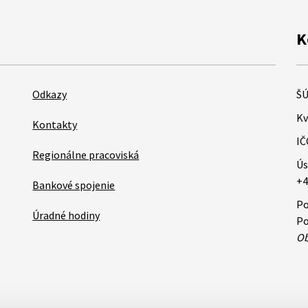
K
Odkazy
ŠÚ
Kv
Kontakty
IČ
Regionálne pracoviská
Ús
+4
Bankové spojenie
Po
Úradné hodiny
Po
Ob