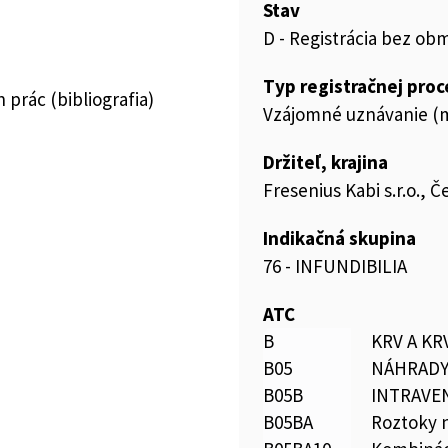
Stav
D - Registrácia bez ob
Typ registračnej pro
prác (bibliografia)
Vzájomné uznávanie (m
Držiteľ, krajina
Fresenius Kabi s.r.o., 
Indikačná skupina
76 - INFUNDIBILIA
ATC
B
KRV A K
B05
NÁHRADY
B05B
INTRAVE
B05BA
Roztoky n