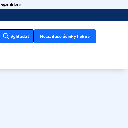
ny.sukl.sk
search
Vyhľadať
Nežiaduce účinky liekov