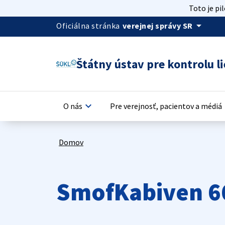
Toto je pi
arrow_drop_down
Oficiálna stránka
verejnej správy SR
Štátny ústav pre kontrolu li
keyboard_arrow_down
keyb
O nás
Pre verejnosť, pacientov a médiá
Domov
SmofKabiven 6