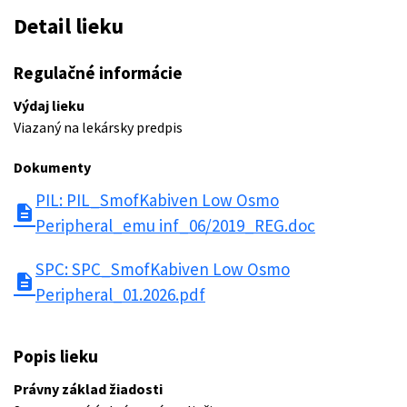
Detail lieku
Regulačné informácie
Výdaj lieku
Viazaný na lekársky predpis
Dokumenty
PIL: PIL_SmofKabiven Low Osmo
description
Peripheral_emu inf_06/2019_REG.doc
SPC: SPC_SmofKabiven Low Osmo
description
Peripheral_01.2026.pdf
Popis lieku
Právny základ žiadosti