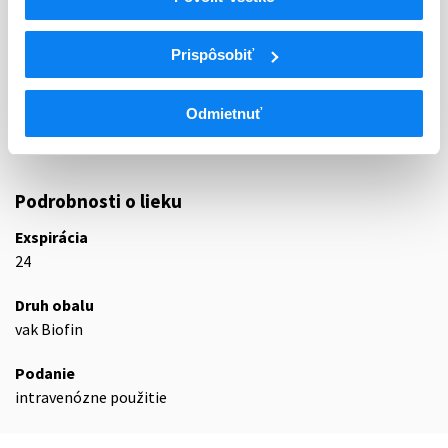
ATC
B
KRV A KRVOTVORNÉ ORGÁNY
Prispôsobiť
B05
NÁHRADY KRVI A PERFÚZNE ROZTOKY
B05B
INTRAVENÓZNE ROZTOKY
Odmietnuť
B05BA
Roztoky na parenterálnu výživu
B05BA10
Kombinácie
Podrobnosti o lieku
Exspirácia
24
Druh obalu
vak Biofin
Podanie
intravenózne použitie