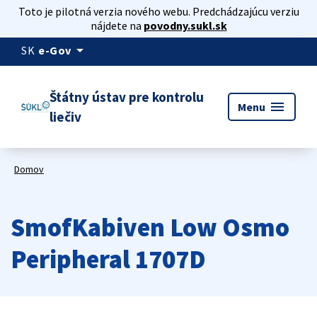
Toto je pilotná verzia nového webu. Predchádzajúcu verziu
nájdete na
povodny.sukl.sk
arrow_drop_down
SK
e-Gov
Štátny ústav pre kontrolu
menu
Menu
liečiv
Domov
SmofKabiven Low Osmo
Peripheral 1707D