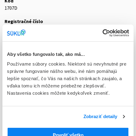
Kód
1707D
Registračné číslo
76/0178/19-S
Doplnok
emu inf 4x1400 ml (vak Biofin)
Aby všetko fungovalo tak, ako má...
Stav
Používame súbory cookies. Niektoré sú nevyhnutné pre
D - Registrácia bez obmedzenia platnosti
správne fungovanie nášho webu, iné nám pomáhajú
lepšie spoznať, čo Vás na našich stránkach zaujalo, a
Typ registračnej procedúry
vďaka tomu ich môžeme priebežne zlepšovať.
Decentralizovaná
Nastavenia cookies môžete kedykoľvek zmeniť.
Držiteľ, krajina
Fresenius Kabi s.r.o., Česká republika
Zobraziť detaily
Indikačná skupina
76 - INFUNDIBILIA
Povoliť všetko