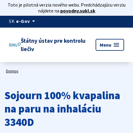
Toto je pilotná verzia nového webu. Predchádzajúcu verziu
nájdete na
povodny.sukl.sk
arrow_drop_down
SK
e-Gov
Štátny ústav pre kontrolu
menu
Menu
liečiv
Domov
Sojourn 100% kvapalina
na paru na inhaláciu
3340D