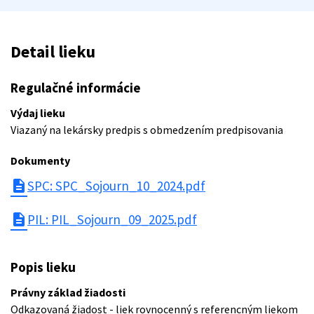
Detail lieku
Regulačné informácie
Výdaj lieku
Viazaný na lekársky predpis s obmedzením predpisovania
Dokumenty
description
SPC: SPC_Sojourn_10_2024.pdf
description
PIL: PIL_Sojourn_09_2025.pdf
Popis lieku
Právny základ žiadosti
Odkazovaná žiadost - liek rovnocenný s referencným liekom