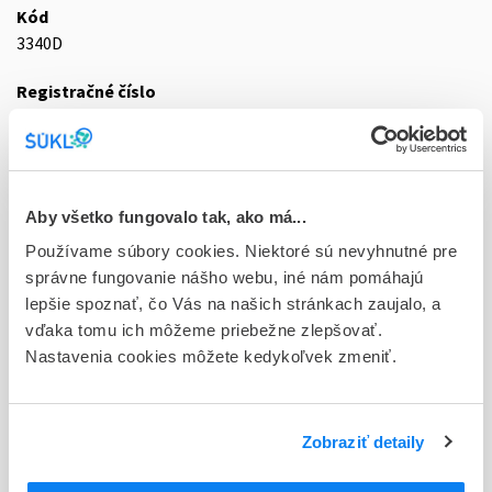
Kód
3340D
Registračné číslo
05/0003/20-S
Doplnok
vap inl 6x250 ml (fľ.skl.jantárová s vonkajším náter. s
Aby všetko fungovalo tak, ako má...
viaczl.uzáv.)
Používame súbory cookies. Niektoré sú nevyhnutné pre
Stav
správne fungovanie nášho webu, iné nám pomáhajú
D - Registrácia bez obmedzenia platnosti
lepšie spoznať, čo Vás na našich stránkach zaujalo, a
vďaka tomu ich môžeme priebežne zlepšovať.
Typ registračnej procedúry
Nastavenia cookies môžete kedykoľvek zmeniť.
Decentralizovaná
Držiteľ, krajina
Piramal Critical Care B.V, Holandsko
Zobraziť detaily
Indikačná skupina