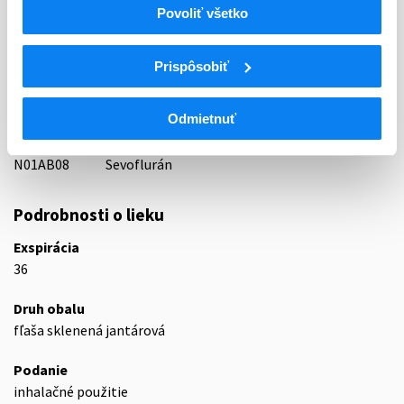
Povoliť všetko
05 - ANAESTHETICA (CELKOVÉ)
ATC
Prispôsobiť
N
Centrálna nervová sústava
N01
Anestetiká
Odmietnuť
N01A
Celkové anestetiká
N01AB
Halogénované uhľovodíky
N01AB08
Sevoflurán
Podrobnosti o lieku
Exspirácia
36
Druh obalu
fľaša sklenená jantárová
Podanie
inhalačné použitie